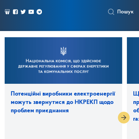
Пошук
Потенційні виробники електроенергії
Щ
можуть звернутися до НКРЕКП щодо
п
проблем приєднання
об
га