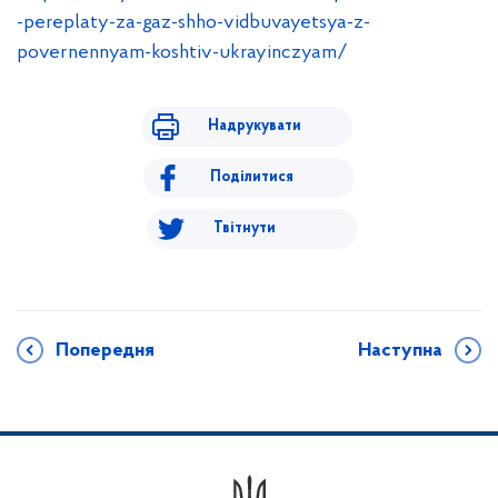
-pereplaty-za-gaz-shho-vidbuvayetsya-z-
povernennyam-koshtiv-ukrayinczyam/
Надрукувати
Поділитися
Твітнути
Попередня
Наступна