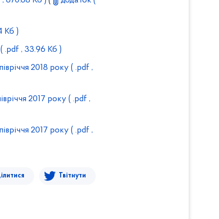
 , 670.68 Кб )
(
додаток
(
4 Кб )
( .pdf , 33.96 Кб )
івріччя 2018 року
( .pdf ,
івріччя 2017 року
( .pdf ,
івріччя 2017 року
( .pdf ,
ілитися
Твітнути