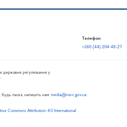
Телефон
+380 (44) 204-48-27
нює державне регулювання у
г
 будь ласка, напишіть нам:
media@nerc.gov.ua
tive Commons Attribution 4.0 International