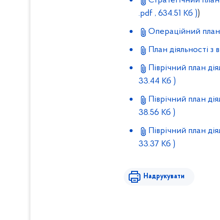
Стратегічний план
.pdf , 634.51 Кб )
)
Операційний план 
План діяльності з
Піврічний план ді
33.44 Кб )
Піврічний план ді
38.56 Кб )
Піврічний план ді
33.37 Кб )
Надрукувати