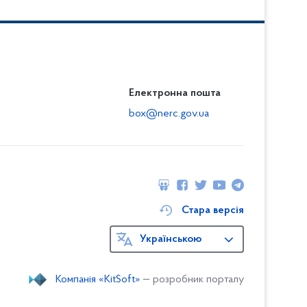
Електронна пошта
box@nerc.gov.ua
Стара версія
Українською
Компанія «KitSoft»
— розробник порталу