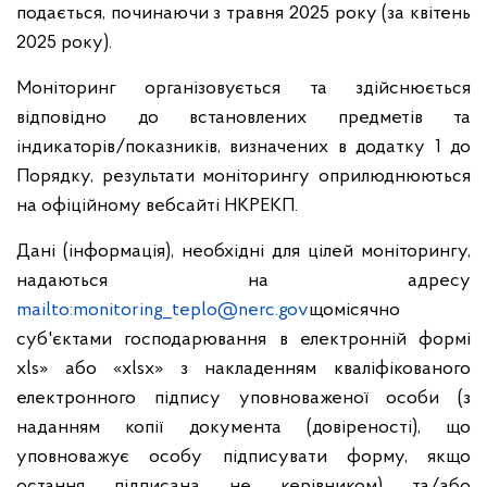
подається, починаючи з травня 2025 року (за квітень
2025 року).
Моніторинг організовується та здійснюється
відповідно до встановлених предметів та
індикаторів/показників, визначених в додатку 1 до
Порядку, результати моніторингу оприлюднюються
на офіційному вебсайті HKPEKП.
Дані (інформація), необхідні для цілей моніторингу,
надаються на адресу
mailto:monitoring_teplo@nerc.gov
щомісячно
суб'єктами господарювання в електронній формі
xls» або «xlsx» з накладенням кваліфікованого
електронного підпису уповноваженої особи (з
наданням копії документа (довіреності), що
уповноважує особу підписувати форму, якщо
остання підписана не керівником) та/або