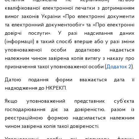
кваліфікованої електронної печатки з дотриманням
вимог законів України «Про електронні документи
та електронний документообіг» та «Про електронні
довірчі послуги». У разі надсилання даних
(інформації) в такий спосіб вперше або у разі зміни
уповноваженої особи додатково надається
належним чином завірена копія витягу з наказу про
призначення такої уповноваженої особи (
Додаток 2
).
Датою подання форми вважається дата її
надходження до НКРЕКП.
Якщо уповноважений представник суб’єкта
господарювання діє за довіреністю, разом із
реєстраційною формою надсилається належним
чином завірена копія такої довіреності.