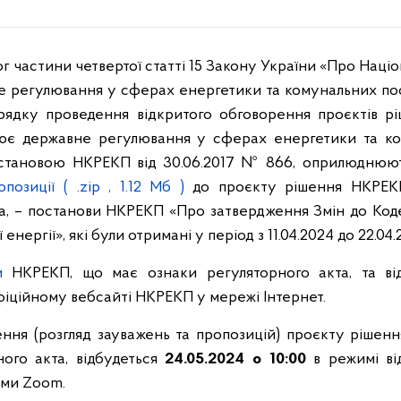
г частини четвертої статті 15 Закону України «Про Націо
 регулювання у сферах енергетики та комунальних пос
рядку проведення відкритого обговорення проєктів рі
снює державне регулювання у сферах енергетики та ко
остановою НКРЕКП від 30.06.2017 № 866, оприлюднюю
опозиції
( .zip , 1.12 Мб )
до проєкту рішення НКРЕК
та, – постанови НКРЕКП «Про затвердження Змін до Код
енергії», які були отримані у період з 11.04.2024 до 22.04.
и
НКРЕКП, що має ознаки регуляторного акта, та від
іційному вебсайті НКРЕКП у мережі Інтернет.
ення (розгляд зауважень та пропозицій) проєкту рішен
ного акта, відбудеться
24
.05.2024 о 1
0:00
в режимі ві
ми Zoom.