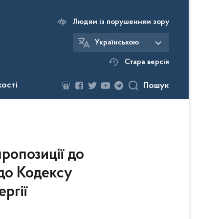
Людям із порушенням зору
Українською
Стара версія
кості
Пошук
ропозиції до
до Кодексу
ргії