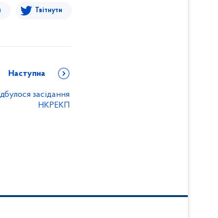
я
Твітнути
Наступна
ідбулося засідання
НКРЕКП