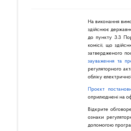
На виконання вимо
здійснює державне
до пункту 3.3 По
комісії, що здій
затвердженого п
зауваження та пр
регуляторного ак
обліку електричної 
Проєкт постанов
оприлюднені на оф
Відкрите обговор
ознаки регулятор
допомогою програ