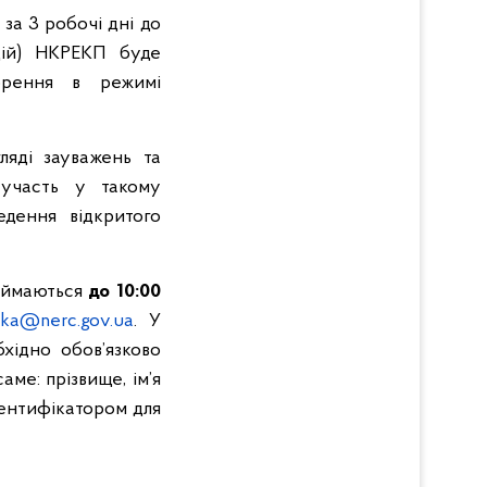
за 3 робочі дні до
цій) НКРЕКП буде
орення в режимі
ляді зауважень та
 участь у такому
дення відкритого
риймаються
до 10:00
ka@nerc.gov.ua
. У
хідно обов’язково
аме: прізвище, ім’я
дентифікатором для