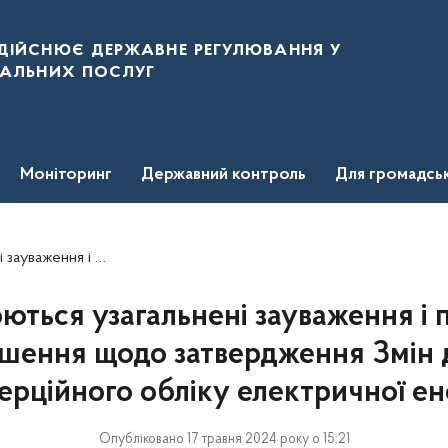
дійснює державне регулювання у
нальних послуг
Моніторинг
Державний контроль
Для громадсь
одексу комерційного обліку електричної енергії
ься узагальнені зауваження і п
ішення щодо затвердження Змін 
ерційного обліку електричної ене
Опубліковано 17 травня 2024 року о 15:21