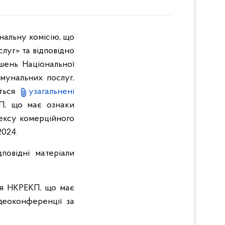
нальну комісію, що
луг» та відповідно
шень Національної
мунальних послуг,
ться
узагальнені
П, що має ознаки
ексу комерційного
2024.
повідні матеріали
ня НКРЕКП, що має
деоконференції за