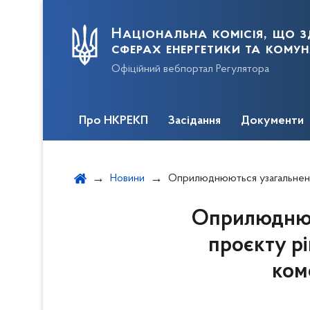
Національна комісія, що з
сферах енергетики та кому
Офіційний вебпортал Регулятора
Про НКРЕКП
Засідання
Документи
Новини
Оприлюднюються узагальнені зауваження і пропозиції до проєкту рішення щодо затвердження Змін до К
Оприлюднюют
проєкту р
ком