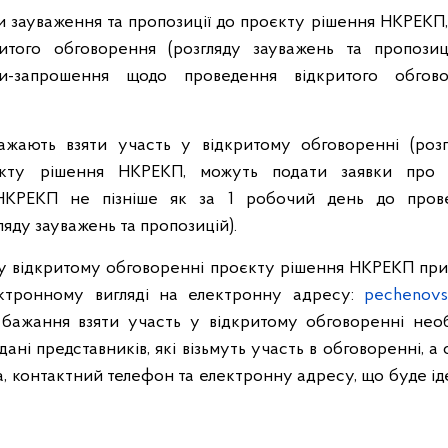
и зауваження та пропозиції до проєкту рішення НКРЕКП, 
ритого обговорення (розгляду зауважень та пропози
ти-запрошення щодо проведення відкритого обгов
бажають взяти участь у відкритому обговоренні (розг
єкту рішення НКРЕКП, можуть подати заявки про
НКРЕКП не пізніше як за 1 робочий день до прове
яду зауважень та пропозицій).
і у відкритому обговоренні проєкту рішення НКРЕКП п
тронному вигляді на електронну адресу:
рechenovs
 бажання взяти участь у відкритому обговоренні необ
дані представників, які візьмуть участь в обговоренні, а с
да, контактний телефон та електронну адресу, що буде і