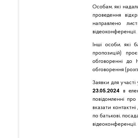
Особам, які надал
проведення відк
направлено лис
відеоконференції.
Інші особи, які 
пропозицій) про
обговоренні до 
обговорення (розгл
Заявки для участ
23.05.2024
в елек
повідомленні про
вказати контактні 
по батькові, поса
відеоконференції.