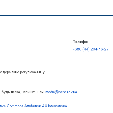
Телефон
+380 (44) 204-48-27
нює державне регулювання у
г
 будь ласка, напишіть нам:
media@nerc.gov.ua
tive Commons Attribution 4.0 International