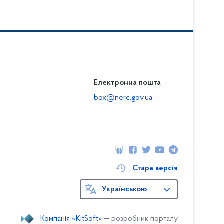
Електронна пошта
box@nerc.gov.ua
Стара версія
Українською
Компанія «KitSoft»
— розробник порталу