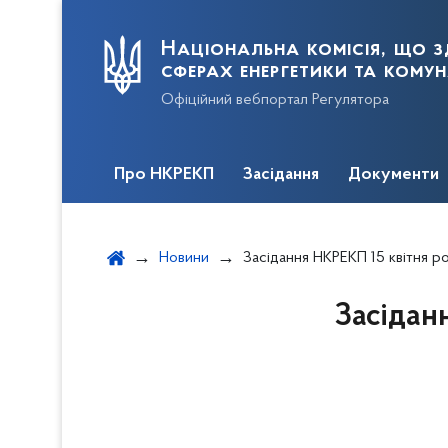
Національна комісія, що з
сферах енергетики та кому
Офіційний вебпортал Регулятора
Про НКРЕКП
Засідання
Документи
Новини
Засідання НКРЕКП 15 квітня розп
Засідан