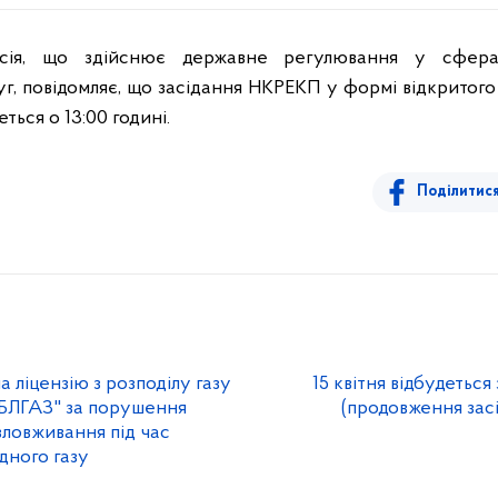
ісія, що здійснює державне регулювання у сфер
г, повідомляє, що засідання НКРЕКП у формі відкритого 
ться о 13:00 годині.
Поділитис
ліцензію з розподілу газу
15 квітня відбудетьс
ЛГАЗ" за порушення
(продовження зас
зловживання під час
дного газу