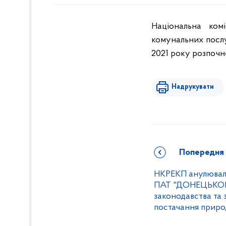
Національна ком
комунальних послу
2021 року розпочне
Надрукувати
Попередня
НКРЕКП анулювала 
ПАТ "ДОНЕЦЬКОБ
законодавства та 
постачання приро