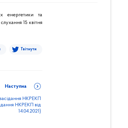
ах енергетики та
слухання 15 квітня
я
Твітнути
Наступна
я засідання НКРЕКП
ідання НКРЕКП від
14.04.2021)