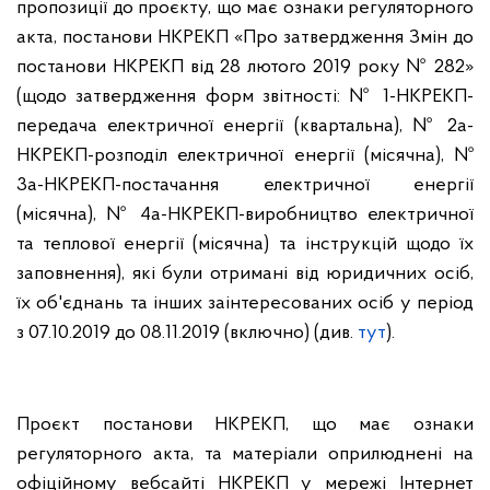
пропозиції до проєкту, що має ознаки регуляторного
акта, постанови НКРЕКП «Про затвердження Змін до
постанови НКРЕКП від 28 лютого 2019 року № 282»
(щодо
затвердження форм звітності:
№ 1-НКРЕКП-
передача електричної енергії (квартальна), № 2а-
НКРЕКП-розподіл електричної енергії (місячна),
№
3а-НКРЕКП-постачання електричної енергії
(місячна)
, № 4а-НКРЕКП-виробництво електричної
та теплової енергії (місячна)
та інструкцій щодо їх
заповнення)
, які були отримані від юридичних осіб,
їх об'єднань та інших заінтересованих осіб у період
з 07.10.2019 до 08.11.2019 (включно) (див.
тут
).
Проєкт постанови НКРЕКП, що має ознаки
регуляторного акта, та матеріали оприлюднені на
офіційному вебсайті НКРЕКП у мережі Інтернет