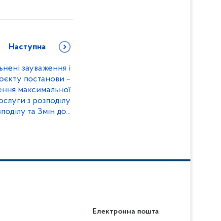
Наступна
нені зауваження і
роєкту постанови –
ення максимальної
послуги з розподілу
ділу та Змін до...
Електронна пошта