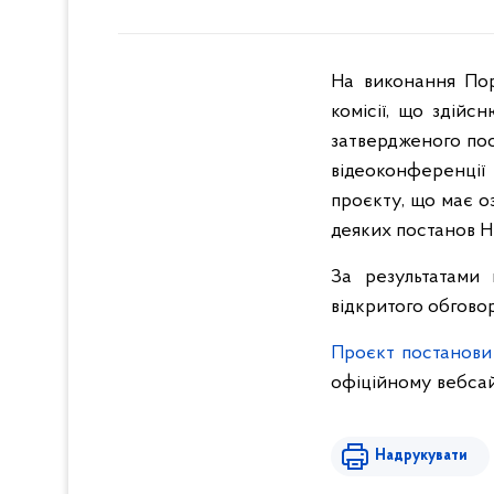
На виконання Пор
комісії, що здій
затвердженого пос
відеоконференції
проєкту, що має о
деяких постанов 
За результатами
відкритого обгово
Проєкт постанови
офіційному вебсай
Надрукувати