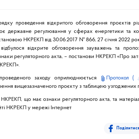
ядку проведення відкритого обговорення проєктів рі
снює державне регулювання у сферах енергетики та ко
тановою НКРЕКП від 30.06.2017 № 866, 27 січня 2022 ро
 відбулося відкрите обговорення зауважень та пропо
знаки регуляторного акта, – постанови НКРЕКП «Про за
НКРЕКП».
 проведеного заходу оприлюднюється
Протокол
( .
рення вищезазначеного проєкту з таблицею узгоджених п
НКРЕКП, що має ознаки регуляторного акта, та матері
ті НКРЕКП у мережі Інтернет
Поділитис