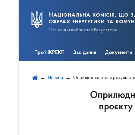
Національна комісія, що з
сферах енергетики та кому
Офіційний вебпортал Регулятора
Про НКРЕКП
Засідання
Документи
Новини
Оприлюднюються результати відкритого обговорення проєкту постанови щод
Оприлюдню
проєкту 