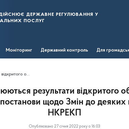
дійснює державне регулювання у
нальних послуг
Моніторинг
Державний контроль
Для громадсь
о Змін до деяких постанов НКРЕКП
ються результати відкритого о
постанови щодо Змін до деяких
НКРЕКП
Опубліковано 27 січня 2022 року о 16:03