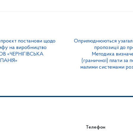
проєкт постанови щодо
Оприлюднюються узагаль
ифу на виробництво
пропозиції до п
 ТОВ «ЧЕРНІГІВСЬКА
Методика визнач
ПАНІЯ»
(граничної) плати за 
малими системами розпо
Телефон