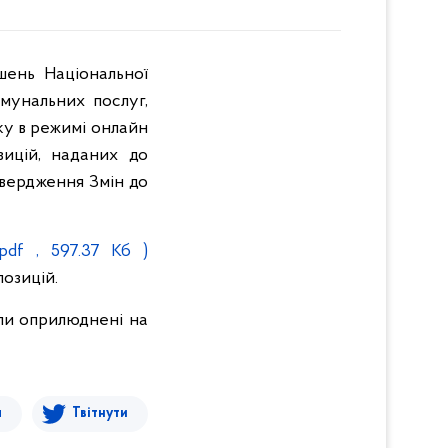
шень Національної
мунальних послуг,
ку в режимі онлайн
зицій, наданих до
твердження Змін до
pdf , 597.37 Кб )
озицій.
али оприлюднені на
я
Твітнути