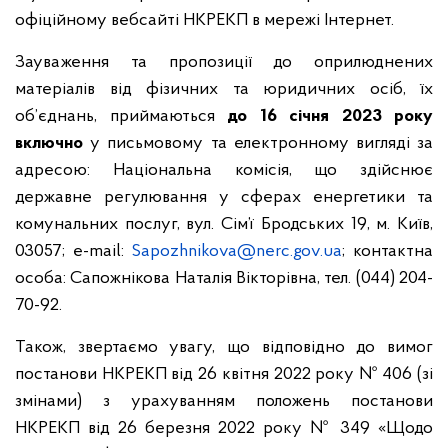
офіційному вебсайті НКРЕКП в мережі Інтернет.
Зауваження та пропозиції до оприлюднених
матеріалів від фізичних та юридичних осіб, їх
об’єднань, приймаються
до
16
січня 2023 року
включно
у письмовому та електронному вигляді за
адресою: Національна комісія, що здійснює
державне регулювання у сферах енергетики та
комунальних послуг, вул. Сім’ї Бродських 19, м. Київ,
03057; e-mail:
Sapozhnikova@nerc.gov.ua
; контактна
особа: Сапожнікова Наталія Вікторівна, тел. (044) 204-
70-92.
Також, звертаємо увагу, що відповідно до вимог
постанови НКРЕКП від 26 квітня 2022 року № 406 (зі
змінами) з урахуванням положень постанови
НКРЕКП від 26 березня 2022 року № 349 «Щодо