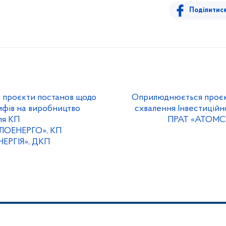
Поділитис
проєкти постанов щодо
Оприлюднюється проєк
ифів на виробництво
схвалення Інвестицій
ля КП
ПРАТ «АТОМСЕР
ЛОЕНЕРГО», КП
РГІЯ», ДКП