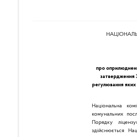
НАЦІОНАЛЬ
про оприлюдненн
затвердження З
регулювання яких
Національна ком
комунальних пос
Порядку ліцензу
здійснюється На