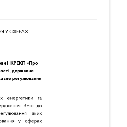
Я У СФЕРАХ
нови НКРЕКП «Про
ності, державне
жавне регулювання
ах енергетики та
рдження Змін до
регулювання яких
лювання у сферах