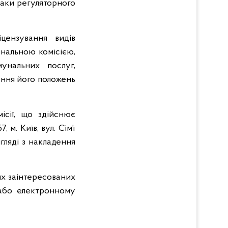
наки регуляторного
цензування видів
ональною комісією,
нальних послуг,
ення його положень
ісії, що здійснює
. Київ, вул. Сім’ї
гляді з накладення
ших заінтересованих
бо електронному