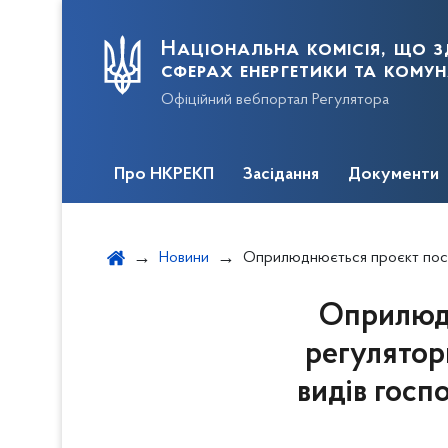
Національна комісія, що з
сферах енергетики та кому
Офіційний вебпортал Регулятора
Про НКРЕКП
Засідання
Документи
Новини
Оприлюднюється проєкт постанови, що має ознаки регуляторного акта, - Зміни до Порядку ліцензування видів господарської ді
Оприлюдн
регулятор
видів госп