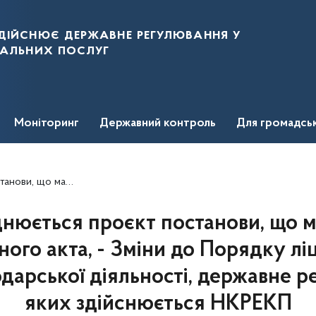
дійснює державне регулювання у
нальних послуг
Моніторинг
Державний контроль
Для громадсь
яльності, державне регулювання яких здійснюється НКРЕКП
юється проєкт постанови, що м
ного акта, - Зміни до Порядку лі
одарської діяльності, державне 
яких здійснюється НКРЕКП