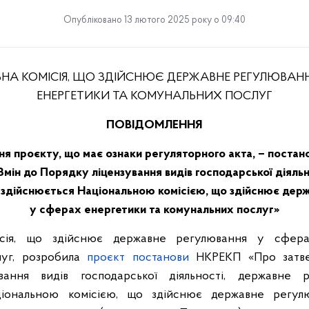
Опубліковано 13 лютого 2025 року о 09:40
НА КОМІСІЯ, ЩО ЗДІЙСНЮЄ ДЕРЖАВНЕ РЕГУЛЮВАНН
ЕНЕРГЕТИКИ ТА КОМУНАЛЬНИХ ПОСЛУГ
ПОВІДОМЛЕННЯ
я проєкту, що має ознаки регуляторного акта, – поста
мін до Порядку ліцензування видів господарської діяль
 здійснюється Національною комісією, що здійснює дер
у сферах енергетики та комунальних послуг»
ісія, що здійснює державне регулювання у сфер
луг, розробила
проєкт постанови
НКРЕКП «Про затве
вання видів господарської діяльності, державне 
ціональною комісією, що здійснює державне регу