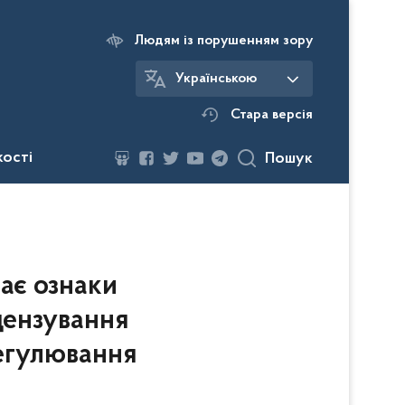
Людям із порушенням зору
Українською
Стара версія
кості
Пошук
ає ознаки
цензування
регулювання