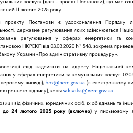
унальних послуг» (далі – проєкт Постанови), що має оз
алений 11 лютого 2025 року.
 проєкту Постанови є удосконалення Порядку лі
льності, державне регулювання яких здійснюється Наці
ржавне регулювання у сферах енергетики та кому
тановою НКРЕКП від 03.03.2020 № 548, зокрема привед
о Закону України «Про адміністративну процедуру».
опозиції слід надсилати на адресу Національної ком
ння у сферах енергетики та комунальних послуг: 03057, м
аперовому вигляді);
box@nerc.gov.ua
(в електронному ви
ектронного підпису), копія
sakivska@nerc.gov.ua
.
зиції від фізичних, юридичних осіб, їх об’єднань та ін
я
до 24 лютого 2025 року (включно)
у письмовому а