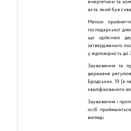
енергетики та ком
акта, який був схв
Метою прийняття
господарської дія
що здійснює де
затвердженого пос
у відповідність д
Зауваження та пр
державне регулюва
Бродських, 19 (в п
кваліфікованого ел
Зауваження і пропо
осіб приймаютьс
вигляді.