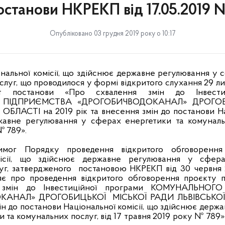
останови НКРЕКП від 17.05.2019 
Опубліковано 03 грудня 2019 року о 10:17
ональної комісії, що здійснює державне регулювання у
слуг, що проводилося у формі відкритого слухання 29 ли
т постанови «Про схвалення змін до Інвести
ПІДПРИЄМСТВА «ДРОГОБИЧВОДОКАНАЛ» ДРОГОБ
БЛАСТІ на 2019 рік та внесення змін до постанови Нац
авне регулювання у сферах енергетики та комунальн
№ 789».
мог Порядку проведення відкритого обговорення
місії, що здійснює державне регулювання у сфер
уг, затвердженого
постановою НКРЕКП від 30 червня
яє про проведення відкритого обговорення проєкту 
 змін до Інвестиційної програми КОМУНАЛЬНО
КАНАЛ» ДРОГОБИЦЬКОЇ
МІСЬКОЇ РАДИ ЛЬВІВСЬКОЇ
мін до постанови Національної комісії, що здійснює держ
 та комунальних послуг, від 17 травня 2019 року № 789»