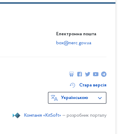
Електронна пошта
box@nerc.gov.ua
Стара версія
Українською
Компанія «KitSoft»
— розробник порталу