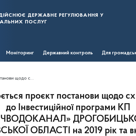
дійснює державне регулювання у
нальних послуг
Моніторинг
Державний контроль
Для громадсь
І на 2019 рік та внесення змін до постанови НКРЕКП від 17.05.2019 № 789
ься проєкт постанови щодо сх
до Інвестиційної програми КП
ЧВОДОКАНАЛ» ДРОГОБИЦЬКО
ЬКОЇ ОБЛАСТІ на 2019 рік та в