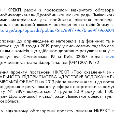
и НКРЕКП разом з протоколом відкритого обговорен
обичводоканал» Дрогобицької міської ради Львівської о
чими матеріалами для прийняття рішення оприлюд
ень і пропозицій шляхом розміщення на офіційному 
storage/app/uploads/public/61a/e9f/79c/61ae9f79c0d04
позиції до оприлюднених матеріалів від фізичних та 
аються
до 15 грудня 2019 року у письмовому та/або ел
ональна комісія, що здійснює державне регулювання у 
слуг, вул. Смоленська, 19, м. Київ, 03057; e-mail:
inv
емчишин Світлана Валеріївна, тел. (044) 207-19-72.
ення проєкту постанови НКРЕКП «Про схвалення змін
НАЛЬНОГО ПІДПРИЄМСТВА «ДРОГОБИЧВОДОКАНАЛ
ВСЬКОЇ ОБЛАСТІ на 2019 рік та внесення змін до пост
нює державне регулювання у сферах енергетики та комун
оку № 789» відбудеться 17 грудня 2019 року об 11:0
л» Дрогобицької міської ради Львівської області вул. 
ої області.
і у відкритому обговоренні проєкту рішення НКРЕКП 