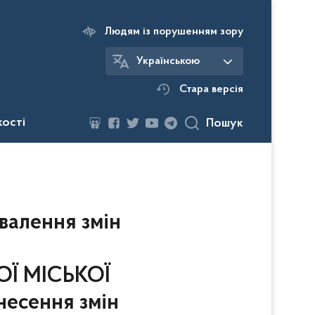
Людям із порушенням зору
Українською
Стара версія
кості
Пошук
валення змін
Ї МІСЬКОЇ
несення змін