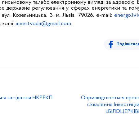
в письмовому та/або електронному вигляді за адресою: В
нює державне регулювання у сферах енергетики та ком
: вул. Козельницька, 3, м. Львів, 79026, e-mail:
energo.lv
а копії
investvoda@gmail.com
.
Поділитис
ться засідання НКРЕКП
Оприлюднюється проєк
схвалення Інвестиці
«БІЛОЦЕРКІВВ