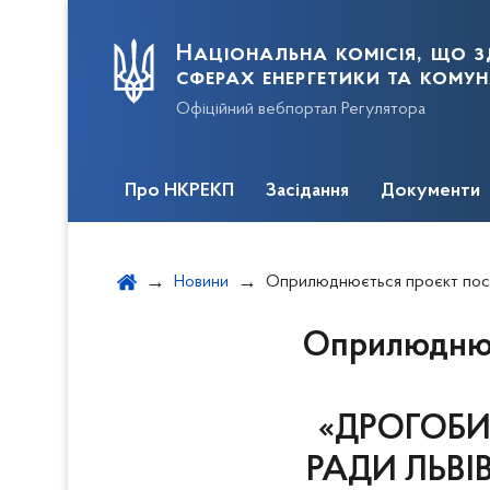
Національна комісія, що з
сферах енергетики та кому
Офіційний вебпортал Регулятора
Про НКРЕКП
Засідання
Документи
Новини
Оприлюднюється проєкт постанови щодо схвалення змін до Інвестиційної програми КП «ДРОГОБИЧВОДОКАНАЛ» ДРОГОБИЦЬКОЇ МІСЬКОЇ РАДИ ЛЬВІВСЬКОЇ ОБЛАСТ
Оприлюднюєт
«ДРОГОБИ
РАДИ ЛЬВІВС