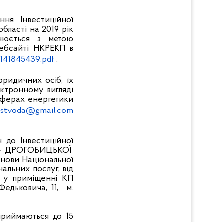
ня Інвестиційної
бласті на 2019 рік
нюється з метою
вебсайті НКРЕКП в
141845439.pdf
.
юридичних осіб, їх
ектронному вигляді
сферах енергетики
estvoda@gmail.com
 до Інвестиційної
» ДРОГОБИЦЬКОЇ
анови Національної
альних послуг, від
0 у приміщенні КП
Федьковича, 11,
м.
приймаються до 15