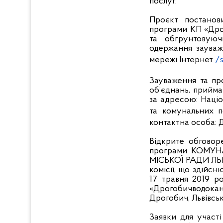
послуг.
Проєкт постанов
програми КП «Дрог
та обгрунтовую
одержання зауваж
мережі Інтернет
/
Зауваження та про
об’єднань, прийм
за адресою: Наці
та комунальних по
контактна особа: Д
Відкрите обговор
програми КОМУ
МІСЬКОЇ РАДИ ЛЬВІ
комісії, що здійс
17 травня 2019 р
«Дрогобичводокана
Дрогобич, Львівськ
Заявки для участ