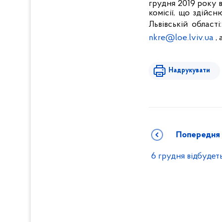
грудня 2019 року 
комісії, що здійс
Львівській області
nkre@loe.lviv.ua
, 
Надрукувати
Попередня
6 грудня відбуде