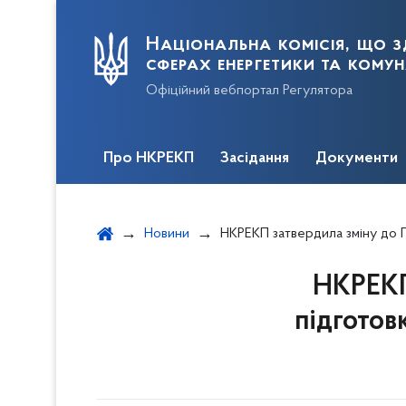
Національна комісія, що з
сферах енергетики та кому
Офіційний вебпортал Регулятора
Про НКРЕКП
Засідання
Документи
Новини
НКРЕКП затвердила зміну до Плану діяльності з підготовки проекті
НКРЕКП 
підготов