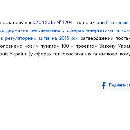
постанов
у
від
02.04.2015 № 1204
, згідно з якою
План діяль
нює державне регулювання у сферах енергетики та ком
ів регуляторних актів на 2015 рік
, затверджений пост
, доповнено новим пунктом 100 – проектом
Закону Укра
конів України (у сферах теплопостачання та житлово–ком
Поділитис