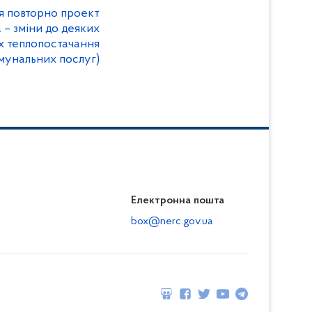
 повторно проект
 – зміни до деяких
ах теплопостачання
мунальних послуг)
Електронна пошта
box@nerc.gov.ua