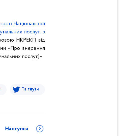
ності Національної
унальних послуг, з
ановою НКРЕКП від
їни «Про внесення
унальних послуг)»
.
я
Твітнути
Наступна