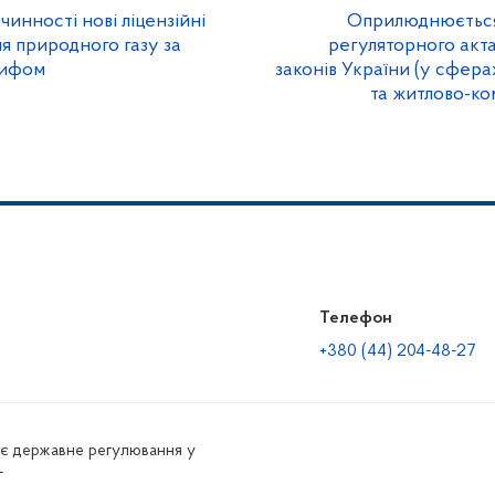
чинності нові ліцензійні
Оприлюднюється
я природного газу за
регуляторного акта
рифом
законів України (у сфер
та житлово-ко
Телефон
+380 (44) 204-48-27
нює державне регулювання у
г