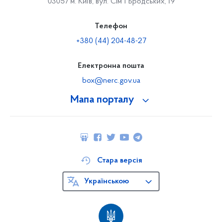
03057 м. Київ, вул. Сімʼї Бродських, 19
Телефон
+380 (44) 204-48-27
Електронна пошта
box@nerc.gov.ua
Мапа порталу
Стара версія
Українською