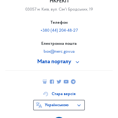
НКРЕКП
03057 м. Київ, вул. Сімʼї Бродських, 19
Телефон
+380 (44) 204-48-27
Електронна пошта
box@nerc.gov.ua
Мапа порталу
Стара версія
Українською