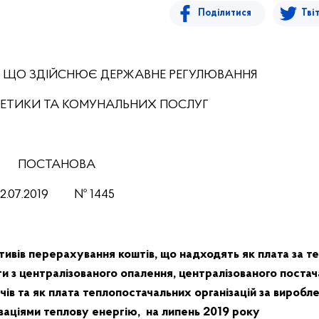
Поділитися
Тві
, ЩО ЗДІЙСНЮЄ ДЕРЖАВНЕ РЕГУЛЮВАННЯ
РГЕТИКИ ТА КОМУНАЛЬНИХ ПОСЛУГ
ПОСТАНОВА
12.07
.201
9
№
1445
ивів перерахування коштів, що надходять як плата за т
ги з централізованого опалення, централізованого поста
ачів та як плата теплопостачальних організацій за виробл
аціями теплову енергію, на липень 2019 року