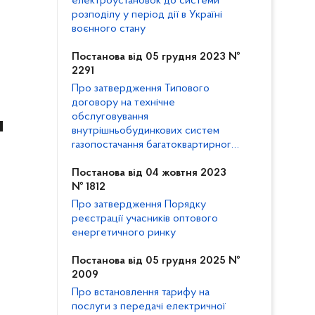
електроустановок до системи
розподілу у період дії в Україні
воєнного стану
Постанова від 05 грудня 2023 №
2291
Про затвердження Типового
договору на технічне
обслуговування
я
внутрішньобудинкових систем
газопостачання багатоквартирного
будинку та внесення змін до
Кодексу газорозподільних систем
Постанова від 04 жовтня 2023
№ 1812
Про затвердження Порядку
реєстрації учасників оптового
енергетичного ринку
Постанова від 05 грудня 2025 №
2009
Про встановлення тарифу на
послуги з передачі електричної