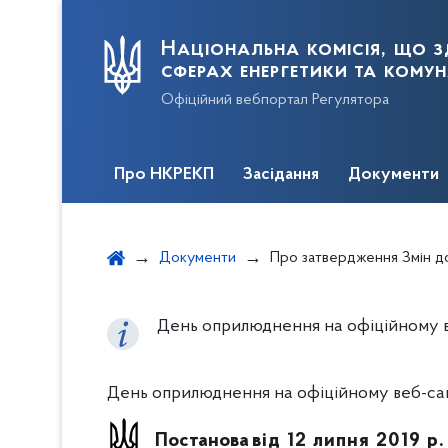
Національна комісія, що з
сферах енергетики та кому
Офіційний вебпортал Регулятора
Про НКРЕКП
Засідання
Документи
Документи
Про затвердження Змін до реєстру нормативів перерахування коштів, що надходять як плата за теплову енергію та/або надані комунальні послуги з централізованого опалення, централізованого постачання гарячої води від ус
День оприлюднення на офіційному веб
День оприлюднення на офіційному веб-сайті
Постанова
від 12 липня 2019 р