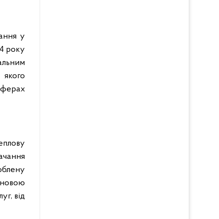
ання у
14 року
альним
 якого
сферах
теплову
ачання
облену
ановою
уг, від