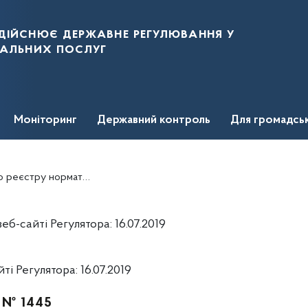
дійснює державне регулювання у
нальних послуг
Моніторинг
Державний контроль
Для громадсь
іх категорій споживачів та як плата теплопостачальних організацій за вироблену теплогенеруючими організаціями теплову енергію, на липень 2019 року
-сайті Регулятора: 16.07.2019
 Регулятора: 16.07.2019
. № 1445