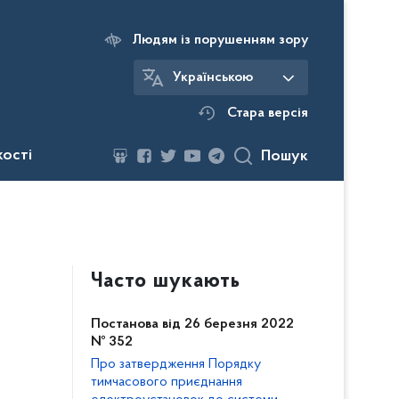
Людям із порушенням зору
Українською
Стара версія
кості
Пошук
Часто шукають
Постанова від 26 березня 2022
№ 352
Про затвердження Порядку
тимчасового приєднання