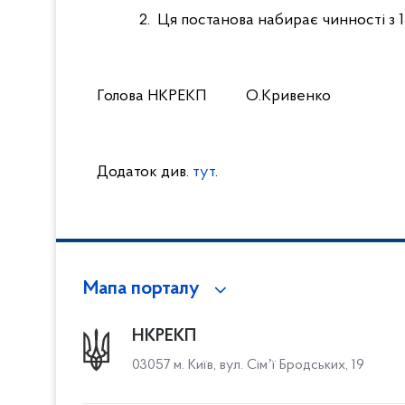
2. Ця постанова набирає чинності з 1
Голова НКРЕКП
О.Кривенко
Додаток див.
тут
.
Мапа порталу
НКРЕКП
03057 м. Київ, вул. Сімʼї Бродських, 19