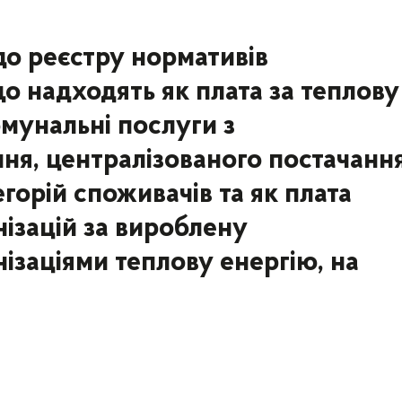
до реєстру нормативів
о надходять як плата за теплову
омунальні послуги з
ня, централізованого постачанн
егорій споживачів та як плата
ізацій за вироблену
заціями теплову енергію, на