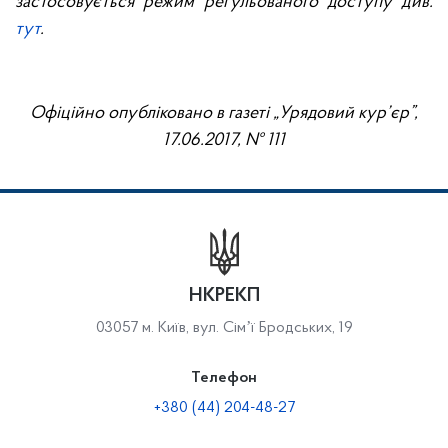
застосовується режим регульованого доступу див.
тут
.
Офіційно опубліковано
в газеті „Урядовий кур’єр”,
17.
06
.201
7
, № 111
НКРЕКП
03057 м. Київ, вул. Сімʼї Бродських, 19
Телефон
+380 (44) 204-48-27