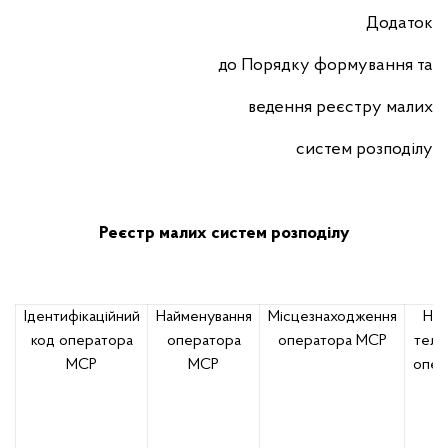
Додаток
до Порядку формування та
ведення реєстру малих
систем розподілу
Реєстр малих систем розподілу
Ідентифікаційний
Найменування
Місцезнаходження
Но
код оператора
оператора
оператора МСР
теле
МСР
МСР
опер
М