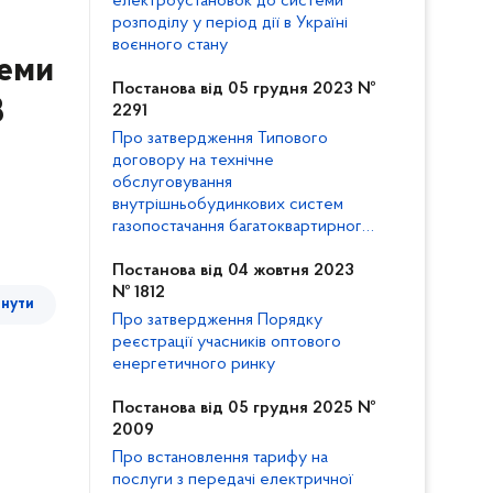
електроустановок до системи
розподілу у період дії в Україні
воєнного стану
теми
Постанова від 05 грудня 2023 №
В
2291
Про затвердження Типового
договору на технічне
обслуговування
внутрішньобудинкових систем
газопостачання багатоквартирного
будинку та внесення змін до
Кодексу газорозподільних систем
Постанова від 04 жовтня 2023
№ 1812
тнути
Про затвердження Порядку
реєстрації учасників оптового
енергетичного ринку
Постанова від 05 грудня 2025 №
2009
Про встановлення тарифу на
послуги з передачі електричної