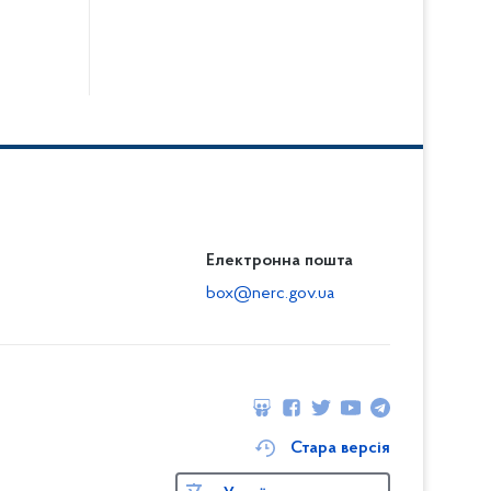
Електронна пошта
box@nerc.gov.ua
Стара версія