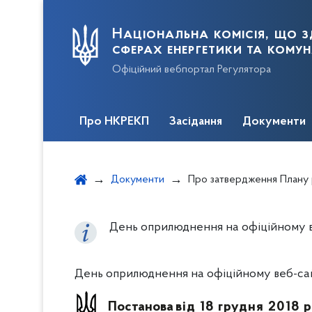
Національна комісія, що з
сферах енергетики та кому
Офіційний вебпортал Регулятора
Про НКРЕКП
Засідання
Документи
Документи
Про затвердження Плану розвитку газорозподільної системи на 2019 – 2028 рок
День оприлюднення на офіційному ве
День оприлюднення на офіційному веб-сайт
Постанова
від 18 грудня 2018 