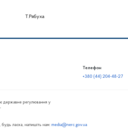
Т.Рябуха
Телефон
+380 (44) 204-48-27
нює державне регулювання у
г
 будь ласка, напишіть нам:
media@nerc.gov.ua