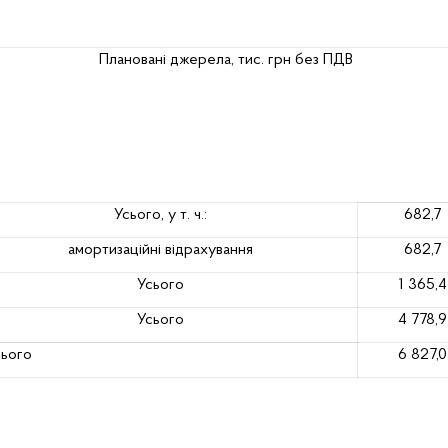
Плановані джерела, тис. грн без ПДВ
Усього, у т. ч.:
682,7
амортизаційні відрахування
682,7
Усього
1 365,4
Усього
4 778,9
сього
6 827,0