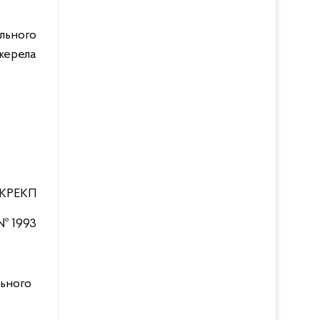
льного
ерела
НКРЕКП
№
1993
льного