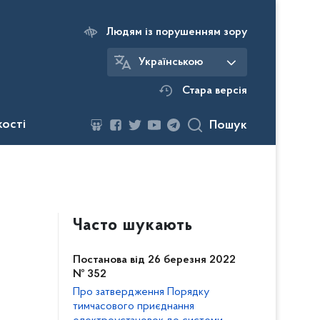
Людям із порушенням зору
Українською
Стара версія
кості
Пошук
Часто шукають
Постанова від 26 березня 2022
№ 352
Про затвердження Порядку
тимчасового приєднання