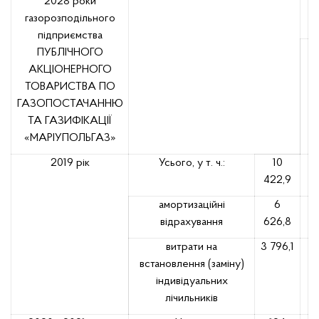
2028 роки
газорозподільного
підприємства
ПУБЛІЧНОГО
АКЦІОНЕРНОГО
ТОВАРИСТВА ПО
ГАЗОПОСТАЧАННЮ
ТА ГАЗИФІКАЦІЇ
«МАРІУПОЛЬГАЗ»
2019 рік
Усього, у т. ч.:
10
422,9
амортизаційні
6
відрахування
626,8
витрати на
3 796,1
встановлення (заміну)
індивідуальних
лічильників