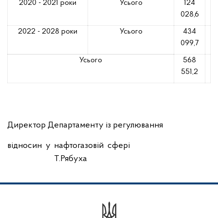
2020 - 2021 роки
Усього
124
028,6
2022 - 2028 роки
Усього
434
099,7
Усього
568
551,2
Директор Департаменту із регулювання
відносин у нафтогазовій сфері
Т.Рябуха