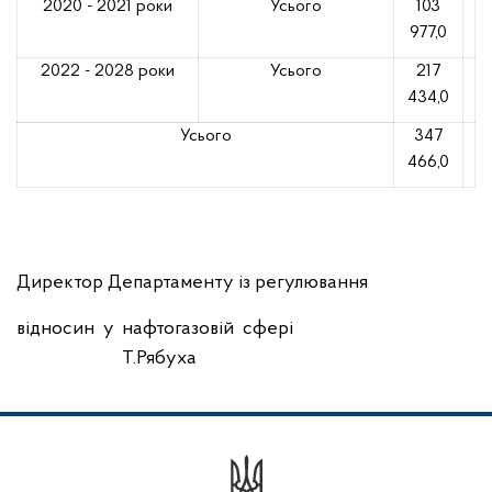
2020 - 2021 роки
Усього
103
977,0
2022 - 2028 роки
Усього
217
434,0
Усього
347
466,0
Директор Департаменту із регулювання
відносин у нафтогазовій сфері
Т.Рябуха