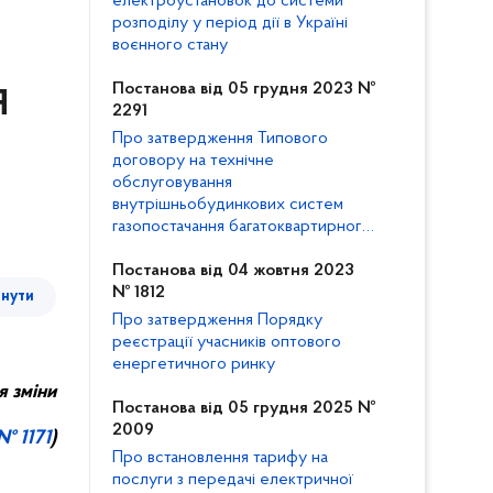
електроустановок до системи
розподілу у період дії в Україні
воєнного стану
Постанова від 05 грудня 2023 №
Я
2291
Про затвердження Типового
договору на технічне
обслуговування
внутрішньобудинкових систем
газопостачання багатоквартирного
будинку та внесення змін до
Кодексу газорозподільних систем
Постанова від 04 жовтня 2023
№ 1812
тнути
Про затвердження Порядку
реєстрації учасників оптового
енергетичного ринку
я зм
іни
Постанова від 05 грудня 2025 №
2009
№ 1171
)
Про встановлення тарифу на
послуги з передачі електричної