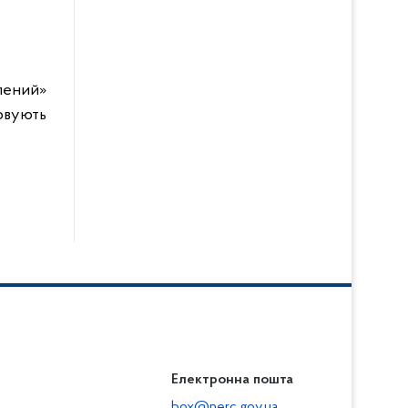
лений»
овують
Електронна пошта
box@nerc.gov.ua