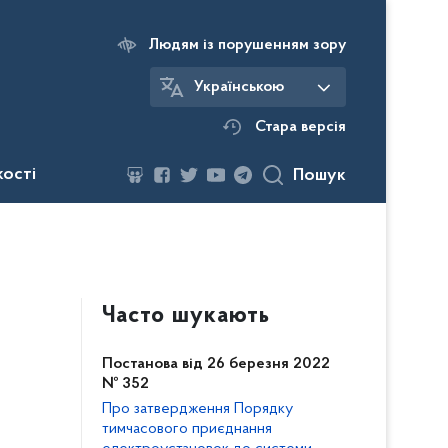
Людям із порушенням зору
Українською
Стара версія
кості
Пошук
Часто шукають
Постанова від 26 березня 2022
№ 352
Про затвердження Порядку
тимчасового приєднання