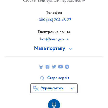
03057 м. Київ, вул. Сімʼї Бродських, 19
Телефон
+380 (44) 204-48-27
Електронна пошта
box@nerc.gov.ua
Мапа порталу
Стара версія
Українською