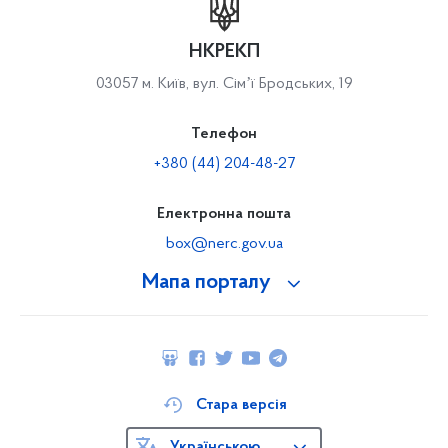
НКРЕКП
03057 м. Київ, вул. Сімʼї Бродських, 19
Телефон
+380 (44) 204-48-27
Електронна пошта
box@nerc.gov.ua
Мапа порталу
Стара версія
Українською