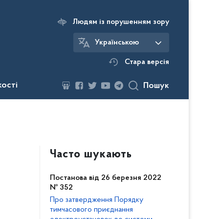
Людям із порушенням зору
Українською
Стара версія
кості
Пошук
Часто шукають
Постанова від 26 березня 2022
№ 352
Про затвердження Порядку
тимчасового приєднання