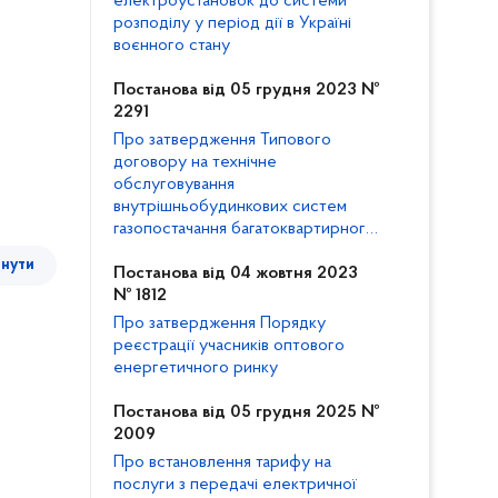
електроустановок до системи
розподілу у період дії в Україні
воєнного стану
Постанова від 05 грудня 2023 №
2291
Про затвердження Типового
договору на технічне
обслуговування
внутрішньобудинкових систем
газопостачання багатоквартирного
будинку та внесення змін до
тнути
Кодексу газорозподільних систем
Постанова від 04 жовтня 2023
№ 1812
Про затвердження Порядку
реєстрації учасників оптового
енергетичного ринку
Постанова від 05 грудня 2025 №
2009
Про встановлення тарифу на
послуги з передачі електричної