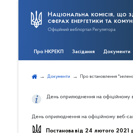
Національна комісія, що з
сферах енергетики та кому
Офіційний вебпортал Регулятора
Про НКРЕКП
Засідання
Документи
Документи
Про встановлення "зеленого" тари
День оприлюднення на офіційному ве
День оприлюднення на офіційному веб-сайт
Постанова
від 24 лютого 2021 