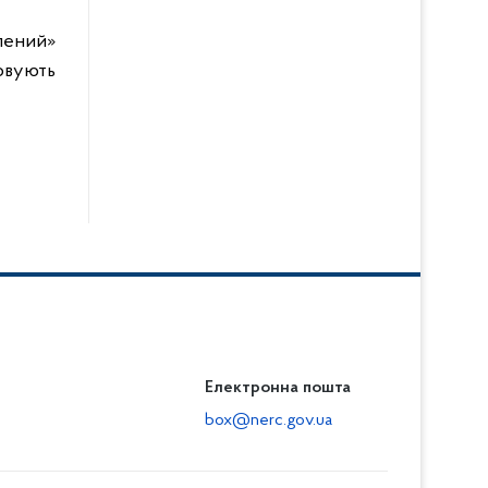
ений»
овують
Електронна пошта
box@nerc.gov.ua