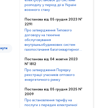
електроустановок до системи
розподілу у період дії в Україні
воєнного стану
Постанова від 05 грудня 2023 №
2291
Про затвердження Типового
договору на технічне
обслуговування
внутрішньобудинкових систем
тнути
газопостачання багатоквартирного
будинку та внесення змін до
Кодексу газорозподільних систем
Постанова від 04 жовтня 2023
№ 1812
Про затвердження Порядку
реєстрації учасників оптового
енергетичного ринку
Постанова від 05 грудня 2025 №
2009
Про встановлення тарифу на
послуги з передачі електричної