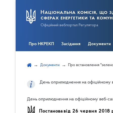
Національна комісія, що з
сферах енергетики та кому
Офіційний вебпортал Регулятора
Про НКРЕКП
Засідання
Документи
Документи
Про встановлення "зеленого" т
День оприлюднення на офіційному ве
День оприлюднення на офіційному веб-сайт
Постанова
від 26 червня 2018 