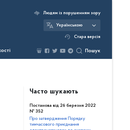
Людям із порушенням зору
Українською
Стара версія
кості
Пошук
Часто шукають
Постанова від 26 березня 2022
№ 352
Про затвердження Порядку
тимчасового приєднання