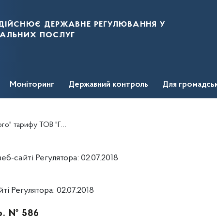
дійснює державне регулювання у
нальних послуг
Моніторинг
Державний контроль
Для громадсь
арифу ТОВ "ГРІН ЕНЕРГО
б-сайті Регулятора: 02.07.2018
і Регулятора: 02.07.2018
р. № 586