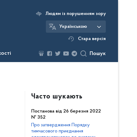
Людям із порушенням зору
Українською
Стара версія
кості
Пошук
Часто шукають
Постанова від 26 березня 2022
№ 352
Про затвердження Порядку
тимчасового приєднання