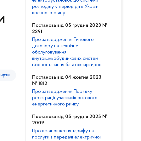
електроустановок до системи
розподілу у період дії в Україні
воєнного стану
ЖИ
Постанова від 05 грудня 2023 №
2291
Про затвердження Типового
договору на технічне
обслуговування
внутрішньобудинкових систем
газопостачання багатоквартирного
будинку та внесення змін до
тнути
Кодексу газорозподільних систем
Постанова від 04 жовтня 2023
№ 1812
Про затвердження Порядку
реєстрації учасників оптового
енергетичного ринку
Постанова від 05 грудня 2025 №
2009
Про встановлення тарифу на
послуги з передачі електричної