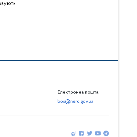
овують
Електронна пошта
box@nerc.gov.ua