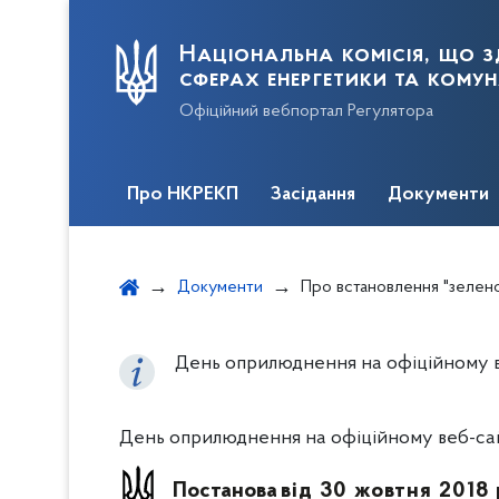
Національна комісія, що з
сферах енергетики та кому
Офіційний вебпортал Регулятора
Про НКРЕКП
Засідання
Документи
Документи
Про встановлення "зеленого" тарифу Т
День оприлюднення на офіційному веб
День оприлюднення на офіційному веб-сайті
Постанова
від 30 жовтня 2018 