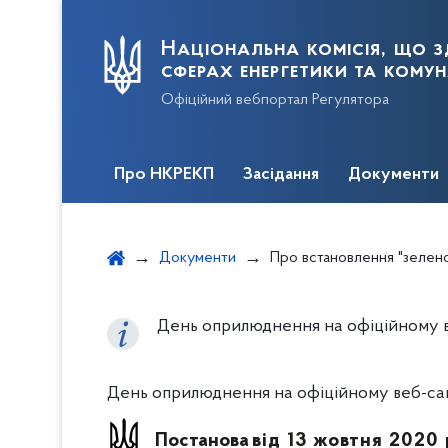
Національна комісія, що з
сферах енергетики та кому
Офіційний вебпортал Регулятора
Про НКРЕКП
Засідання
Документи
Документи
Про встановлення "зеленого" та
День оприлюднення на офіційному ве
День оприлюднення на офіційному веб-сайт
Постанова
від 13 жовтня 2020 