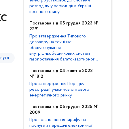
електроустановок до системи
розподілу у період дії в Україні
воєнного стану
КС
Постанова від 05 грудня 2023 №
2291
Про затвердження Типового
договору на технічне
обслуговування
внутрішньобудинкових систем
тнути
газопостачання багатоквартирного
будинку та внесення змін до
Кодексу газорозподільних систем
Постанова від 04 жовтня 2023
№ 1812
Про затвердження Порядку
реєстрації учасників оптового
енергетичного ринку
Постанова від 05 грудня 2025 №
2009
Про встановлення тарифу на
послуги з передачі електричної