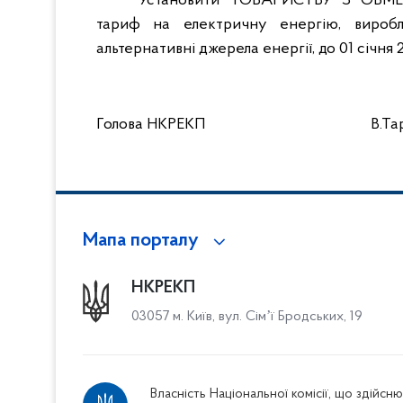
Установити ТОВАРИСТВУ З ОБМЕ
тариф на електричну енергію, виробл
альтернативні джерела енергії, до 01 січня 
Голова НКРЕКП
В.Т
Мапа порталу
НКРЕКП
03057 м. Київ, вул. Сімʼї Бродських, 19
Власність Національної комісії, що здійс