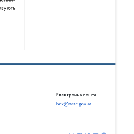
ений»
овують
Електронна пошта
box@nerc.gov.ua