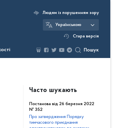
Людям із порушенням зору
Українською
Стара версія
кості
Пошук
Часто шукають
Постанова від 26 березня 2022
№ 352
Про затвердження Порядку
тимчасового приєднання