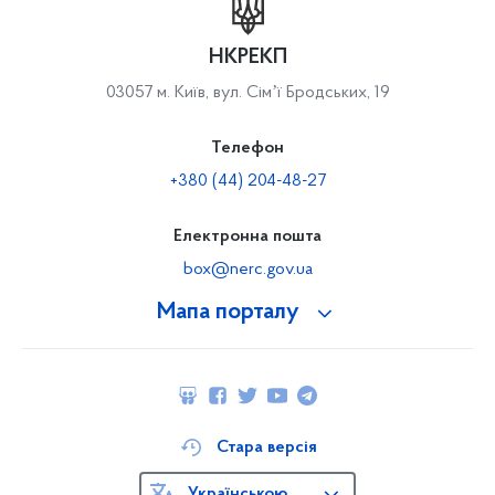
НКРЕКП
03057 м. Київ, вул. Сімʼї Бродських, 19
Телефон
+380 (44) 204-48-27
Електронна пошта
box@nerc.gov.ua
Мапа порталу
Стара версія
Українською