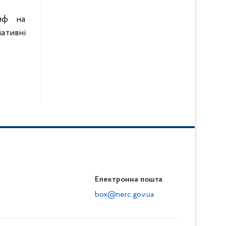
иф на
ативні
Електронна пошта
box@nerc.gov.ua