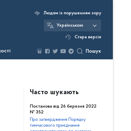
Людям із порушенням зору
Українською
Стара версія
кості
Пошук
Часто шукають
Постанова від 26 березня 2022
№ 352
Про затвердження Порядку
тимчасового приєднання