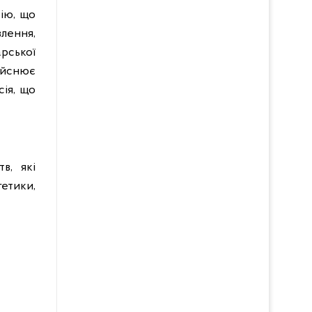
сію, що
лення,
рської
дійснює
сія, що
в, які
етики,