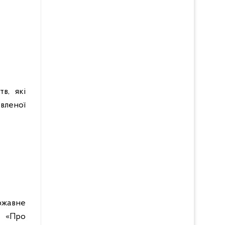
в, які
вленої
ржавне
1 «Про