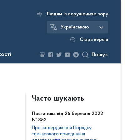
Людям із порушенням зору
Українською
Стара версія
кості
Пошук
Часто шукають
Постанова від 26 березня 2022
№ 352
Про затвердження Порядку
тимчасового приєднання