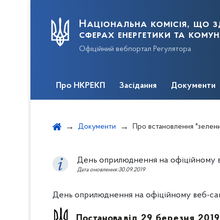
Національна комісія, що з
сферах енергетики та кому
Офіційний вебпортал Регулятора
Про НКРЕКП
Засідання
Документи
Документи
Про встановлення "зелених" тарифів на електричну е
День оприлюднення на офіційному ве
Дата оновлення:30.09.2019
День оприлюднення на офіційному веб-сайт
Постанова
від 29 березня 201