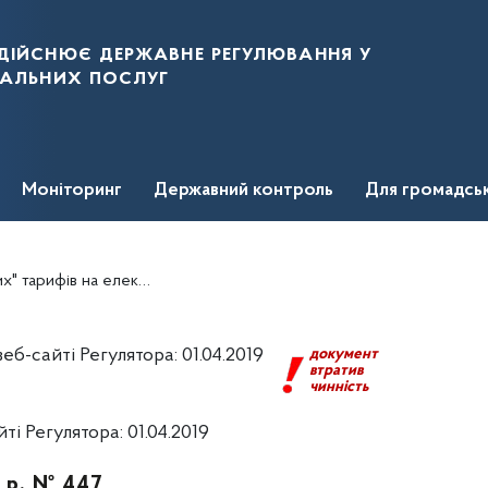
дійснює державне регулювання у
нальних послуг
Моніторинг
Державний контроль
Для громадсь
нергію для приватних домогосподарств
б-сайті Регулятора: 01.04.2019
документ
втратив
чинність
і Регулятора: 01.04.2019
9 р. № 447