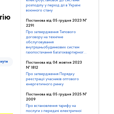
електроустановок до системи
розподілу у період дії в Україні
воєнного стану
гію
Постанова від 05 грудня 2023 №
2291
Про затвердження Типового
договору на технічне
обслуговування
внутрішньобудинкових систем
газопостачання багатоквартирного
будинку та внесення змін до
тнути
Кодексу газорозподільних систем
Постанова від 04 жовтня 2023
№ 1812
Про затвердження Порядку
реєстрації учасників оптового
енергетичного ринку
Постанова від 05 грудня 2025 №
2009
Про встановлення тарифу на
послуги з передачі електричної