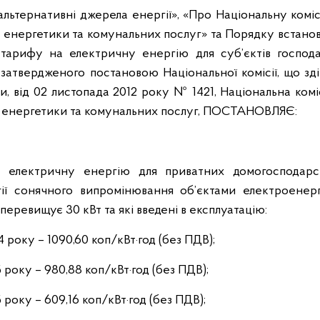
альтернативні джерела енергії», «Про Національну комі
енергетики та комунальних послуг» та Порядку встанов
 тарифу на електричну енергію для суб’єктів господа
 затвердженого постановою Національної комісії, що з
 від 02 листопада 2012 року № 1421, Національна комі
 енергетики та комунальних послуг, ПОСТАНОВЛЯЄ:
а електричну енергію для приватних домогосподарст
ії сонячного випромінювання об’єктами електроенерг
перевищує 30 кВт та які введені в експлуатацію:
4 року – 1090,60 коп/кВт·год (без ПДВ);
5 року – 980,88 коп/кВт·год (без ПДВ);
5 року – 609,16 коп/кВт·год (без ПДВ);