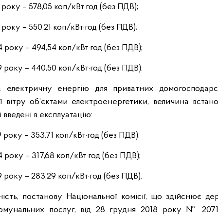
 року – 578,05 коп/кВт·год (без ПДВ);
 року – 550,21 коп/кВт·год (без ПДВ);
4 року – 494,54 коп/кВт·год (без ПДВ);
9 року – 440,50 коп/кВт·год (без ПДВ).
а електричну енергію для приватних домогосподарст
ї вітру об’єктами електроенергетики, величина встано
 введені в експлуатацію:
9 року – 353,71 коп/кВт·год (без ПДВ);
4 року – 317,68 коп/кВт·год (без ПДВ);
9 року – 283,29 коп/кВт·год (без ПДВ).
ість, постанову Національної комісії, що здійснює де
омунальних послуг, від 28 грудня 2018 року № 207