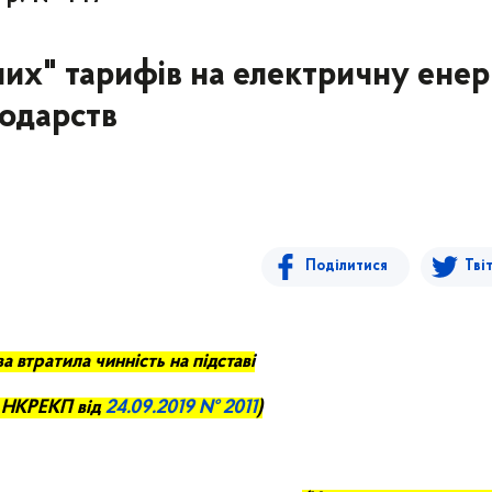
их" тарифів на електричну енер
одарств
Поділитися
Тві
а втратила чинність на підставі
 НКРЕ
КП
від
24.09
.2019 № 2011
)