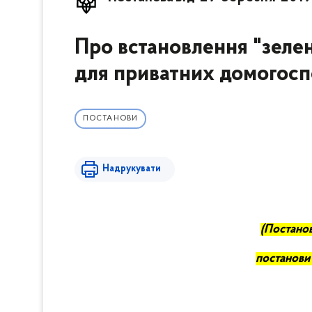
Про встановлення "зелен
для приватних домогосп
ПОСТАНОВИ
Надрукувати
(
П
останов
постанови