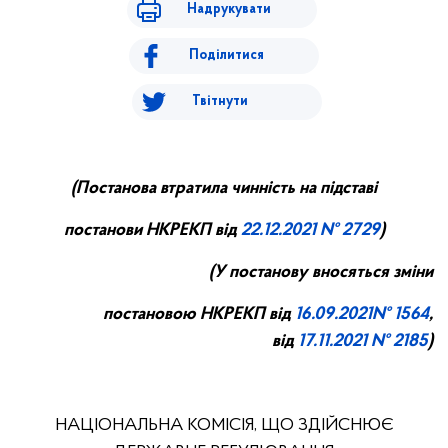
Надрукувати
Поділитися
Твітнути
(
П
останова втратила чинність на підставі
постанови НКРЕ
КП
від
22.
12.
20
21
№ 2729
)
(У постанову вносяться зміни
постановою НКРЕКП від
16.09
.20
21
№ 1564
,
від
17.11.2021 № 2185
)
НАЦІОНАЛЬНА КОМІСІЯ, ЩО ЗДІЙСНЮЄ