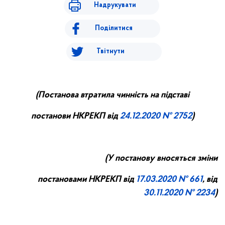
Надрукувати
Поділитися
Твітнути
(
П
останова втратила чинність на підставі
постанови НКРЕ
КП
від
24.
12
.20
20
№ 2752
)
(У постанову вносяться зміни
постановами НКРЕКП від
17.0
3
.20
20
№ 661
, від
30.11.2020 № 2234
)