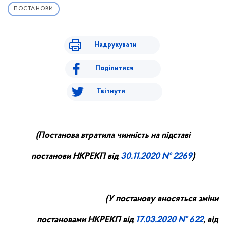
ПОСТАНОВИ
Надрукувати
Поділитися
Твітнути
(
П
останова втратила чинність на підставі
постанови НКРЕ
КП
від
30.
11
.20
20
№ 2269
)
(У постанову вносяться зміни
постановами НКРЕКП від
17.0
3
.20
20
№ 622
, від