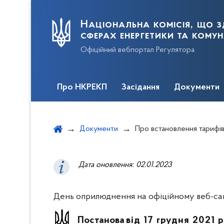
Національна комісія, що з
сферах енергетики та кому
Офіційний вебпортал Регулятора
Про НКРЕКП
Засідання
Документи
Документи
Про встановлення тарифів на послуги з розподілу електричної енергії АТ «ЖИТО
Дата оновлення:
02.01.2023
День оприлюднення на офіційному веб-сайті
Постанова
від 17 грудня 2021 