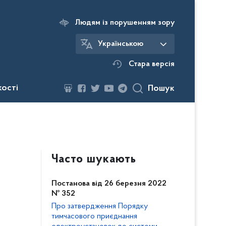
Людям із порушенням зору
Українською
Стара версія
кості
Пошук
Часто шукають
Постанова від 26 березня 2022
№ 352
Про затвердження Порядку
тимчасового приєднання