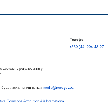
Телефон
+380 (44) 204-48-27
нює державне регулювання у
г
 будь ласка, напишіть нам:
media@nerc.gov.ua
tive Commons Attribution 4.0 International