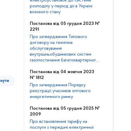
електроустановок до системи
розподілу у період дії в Україні
воєнного стану
Постанова від 05 грудня 2023 №
2291
Про затвердження Типового
договору на технічне
обслуговування
внутрішньобудинкових систем
газопостачання багатоквартирного
будинку та внесення змін до
Кодексу газорозподільних систем
Постанова від 04 жовтня 2023
№ 1812
тнути
Про затвердження Порядку
реєстрації учасників оптового
енергетичного ринку
Постанова від 05 грудня 2025 №
2009
Про встановлення тарифу на
послуги з передачі електричної