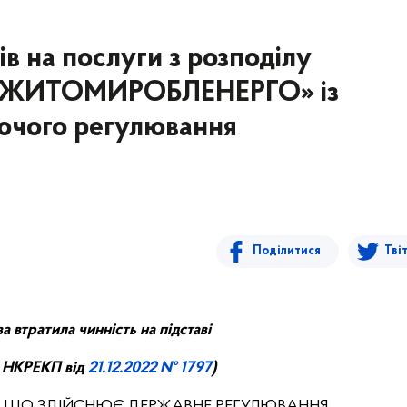
в на послуги з розподілу
Т «ЖИТОМИРОБЛЕНЕРГО» із
ючого регулювання
Поділитися
Тві
а втратила чинність на підставі
 НКРЕ
КП
від
21.
1
2
.
20
22
№ 1797
)
, ЩО ЗДІЙСНЮЄ ДЕРЖАВНЕ РЕГУЛЮВАННЯ