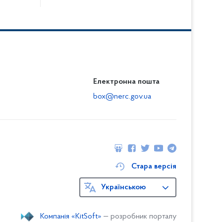
Електронна пошта
box@nerc.gov.ua
Стара версія
Українською
Компанія «KitSoft»
— розробник порталу