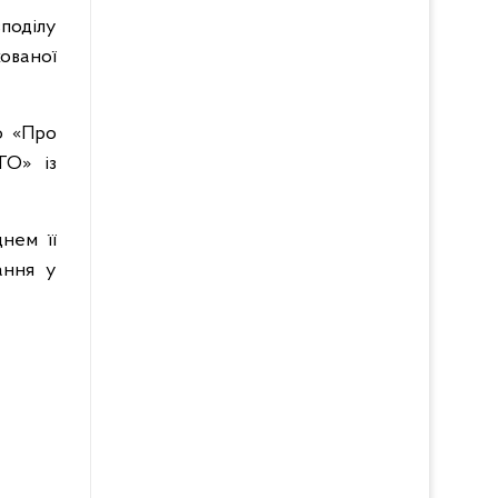
зподілу
хованої
6 «Про
ГО» із
нем її
ання у