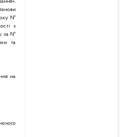
ання»,
танови
 року №
ості з
ку за №
ики та
ння на
юючого