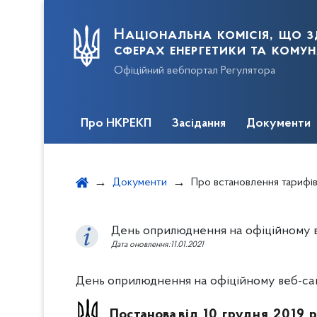
Національна комісія, що з
сферах енергетики та кому
Офіційний вебпортал Регулятора
Про НКРЕКП
Засідання
Документи
Документи
Про встановлення тарифів на послуги з розподілу електричн
День оприлюднення на офіційному веб
Дата оновлення:11.01.2021
День оприлюднення на офіційному веб-сайті
Постанова
від 10 грудня 2019 