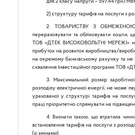
для 2 класу напруги – 597,44 грн/МВт
2) структуру тарифів на послуги з ро
2. ТОВАРИСТВУ З ОБМЕЖЕНОЮ
перераховувати та обліковувати кошти, щ
ТОВ «ДТЕК ВИСОКОВОЛЬТНІ МЕРЕЖІ» на 20
прибуток на розвиток виробництва/виробнич
на окремому банківському рахунку та не
схвалення Інвестиційної програми ТОВ «
3. Максимальний розмір заробітно
розподілу електричної енергії, не може п
урахованої у структурі тарифів на послу
праці пріоритетно спрямувати на підвищен
4. Визнати такою, що втратила чинн
встановлення тарифів на послуги з розп
(зі змінами).