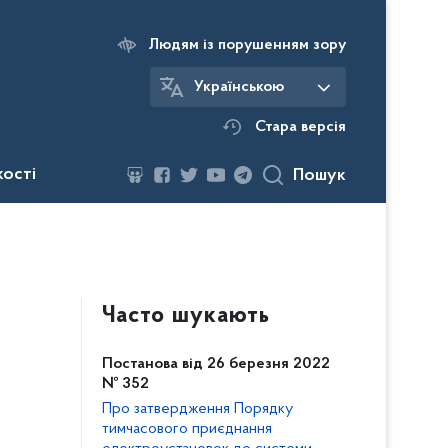
Людям із порушенням зору
Українською
Стара версія
кості
Пошук
Часто шукають
Постанова від 26 березня 2022
№ 352
Про затвердження Порядку
тимчасового приєднання