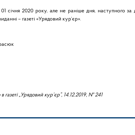
01 січня 2020 року, але не раніше дня, наступного за 
данні – газеті «Урядовий кур’єр».
арасюк
в газеті „Урядовий кур’єр”,
14.12
.2019, №
241