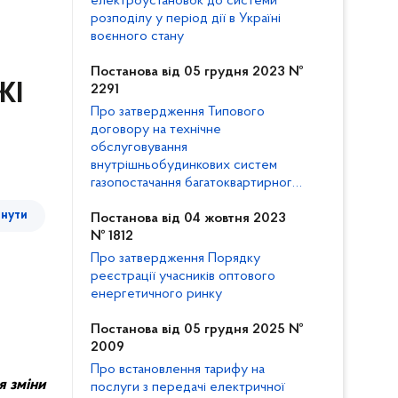
електроустановок до системи
розподілу у період дії в Україні
воєнного стану
Постанова від 05 грудня 2023 №
ЖІ
2291
Про затвердження Типового
договору на технічне
обслуговування
внутрішньобудинкових систем
газопостачання багатоквартирного
будинку та внесення змін до
тнути
Кодексу газорозподільних систем
Постанова від 04 жовтня 2023
№ 1812
Про затвердження Порядку
реєстрації учасників оптового
енергетичного ринку
Постанова від 05 грудня 2025 №
2009
Про встановлення тарифу на
я зміни
послуги з передачі електричної