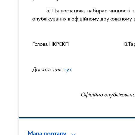
5. Ця постанова набирає чинності з 
опублікування в офіційному друкованому ви
Голова НКРЕКП
В.Т
Додаток див.
тут
.
Офіційно опубліковано 
Мапа порталу