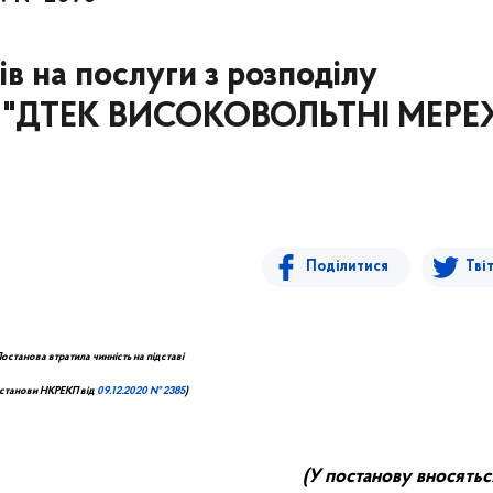
в на послуги з розподілу
ТОВ "ДТЕК ВИСОКОВОЛЬТНІ МЕРЕ
Поділитися
Тві
П
останова втратила чинність на підставі
станови НКРЕ
КП
від
09.
12
.20
20
№ 2385
)
(У постанову вносятьс