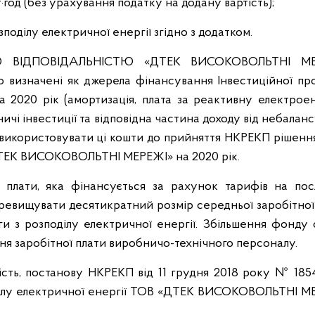
·год (без урахування податку на додану вартість);
зподілу електричної енергії згідно з додатком.
 ВІДПОВІДАЛЬНІСТЮ «ДТЕК ВИСОКОВОЛЬТНІ МЕ
о визначені як джерела фінансування Інвестиційної пр
20 рік (амортизація, плата за реактивну електроен
і інвестиції та відповідна частина доходу від небаланс
 використовувати ці кошти до прийняття НКРЕКП рішенн
ДТЕК ВИСОКОВОЛЬТНІ МЕРЕЖІ» на 2020 рік.
ї плати, яка фінансується за рахунок тарифів на пос
еревищувати десятикратний розмір середньої заробітної
ги з розподілу електричної енергії. Збільшення фонду 
ня заробітної плати виробничо-технічного персоналу.
ість, постанову НКРЕКП від 11 грудня 2018 року № 185
оділу електричної енергії ТОВ «ДТЕК ВИСОКОВОЛЬТНІ М