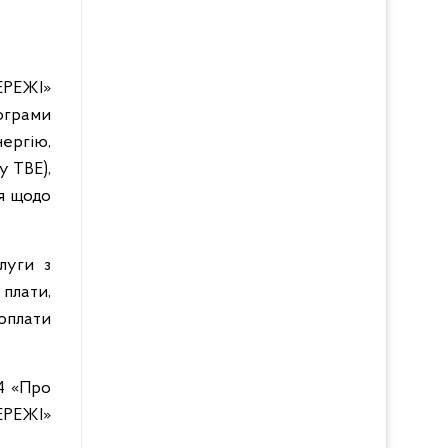
РЕЖІ»
ограми
ергію,
у ТВЕ),
я щодо
луги з
 плати,
оплати
4 «Про
ЕРЕЖІ»