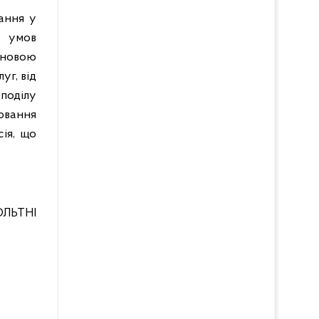
ання у
х умов
ановою
уг, від
поділу
лювання
ія, що
ЛЬТНІ