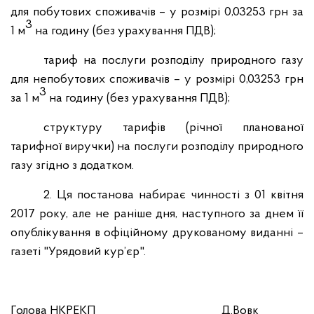
для побутових споживачів – у розмірі 0,03253 грн за
3
1 м
на годину (без урахування ПДВ);
тариф на послуги розподілу природного газу
для непобутових споживачів – у розмірі 0,03253 грн
3
за 1 м
на годину (без урахування ПДВ);
структуру тарифів (річної планованої
тарифної виручки) на послуги розподілу природного
газу згідно з додатком.
2.
Ця постанова набирає чинності з 01 квітня
2017 року, але не раніше дня, наступного за днем її
опублікування в офіційному друкованому виданні –
газеті "Урядовий кур’єр".
Голова НКРЕКП
Д.Вовк