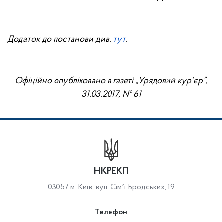
Додат
ок
до постанови див.
тут
.
Офіційно опубліковано в газеті „Урядовий кур’єр”,
31.03.2017, № 61
НКРЕКП
03057 м. Київ, вул. Сімʼї Бродських, 19
Телефон