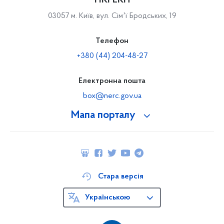
НКРЕКП
03057 м. Київ, вул. Сімʼї Бродських, 19
Телефон
+380 (44) 204-48-27
Електронна пошта
box@nerc.gov.ua
Мапа порталу
Стара версія
Українською