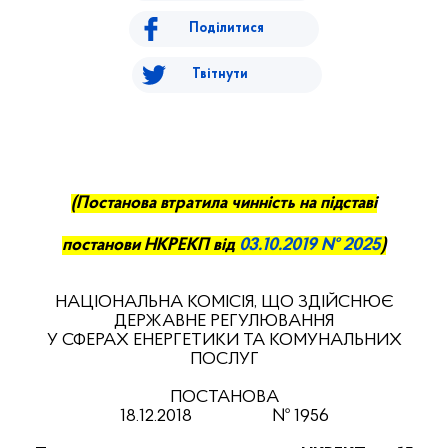
Поділитися
Твітнути
(
П
останова втратила чинність на підставі
постанови НКРЕ
КП
від
03
.
10
.2019 № 2025
)
НАЦІОНАЛЬНА КОМІСІЯ, ЩО ЗДІЙСНЮЄ
ДЕРЖАВНЕ РЕГУЛЮВАННЯ
У СФЕРАХ ЕНЕРГЕТИКИ ТА КОМУНАЛЬНИХ
ПОСЛУГ
ПОСТАНОВА
18.12.201
8
№
1956