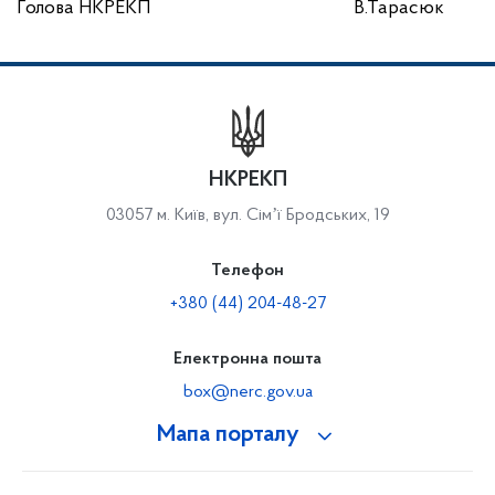
Голова НКРЕКП
В.Тарасюк
НКРЕКП
03057 м. Київ, вул. Сімʼї Бродських, 19
Телефон
+380 (44) 204-48-27
Електронна пошта
box@nerc.gov.ua
Мапа порталу