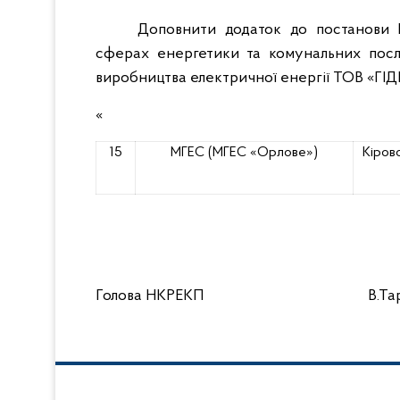
Доповнити додаток до постанови Н
сферах енергетики та комунальних послу
виробництва електричної енергії ТОВ «ГІ
«
15
МГЕС
(МГЕС «Орлове»)
Кіров
Голова НКРЕКП
В.Т