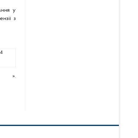
ання у
нзії з
84
».