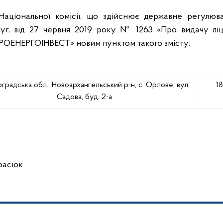
аціональної комісії, що здійснює державне регулюв
г, від 27 червня 2019 року № 1263 «Про видачу ліце
ДРОЕНЕРГОІНВЕСТ» новим пунктом такого змісту:
оградська обл.,
Новоархангельський р-н,
с. Орлове, вул.
1
Садова, буд. 2-а
арасюк