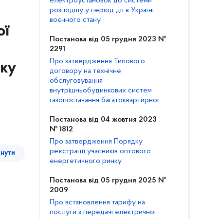
електроустановок до системи
розподілу у період дії в Україні
воєнного стану
ої
Постанова від 05 грудня 2023 №
2291
Про затвердження Типового
оку
договору на технічне
обслуговування
внутрішньобудинкових систем
газопостачання багатоквартирного
будинку та внесення змін до
Кодексу газорозподільних систем
Постанова від 04 жовтня 2023
№ 1812
Про затвердження Порядку
реєстрації учасників оптового
тнути
енергетичного ринку
Постанова від 05 грудня 2025 №
2009
Про встановлення тарифу на
послуги з передачі електричної