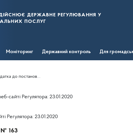
дійснює державне регулювання у
нальних послуг
Моніторинг
Державний контроль
Для громадсь
сферах енергетики та комунальних послуг, від 27 червня 2019 року № 1263
б-сайті Регулятора: 23.01.2020
і Регулятора: 23.01.2020
. № 163