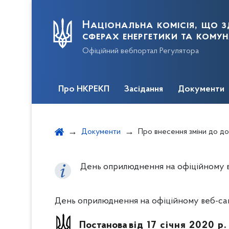
Національна комісія, що з
сферах енергетики та кому
Офіційний вебпортал Регулятора
Про НКРЕКП
Засідання
Документи
Документи
Про внесення зміни до додатка до постанови Національної комісії, що здійснює державне регулювання у 
День оприлюднення на офіційному ве
День оприлюднення на офіційному веб-сайт
Постанова
від 17 січня 2020 р