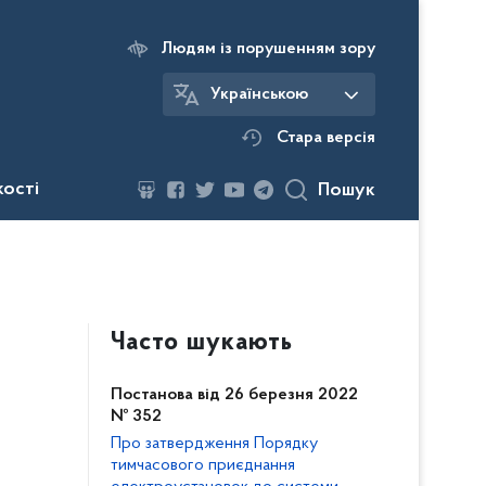
Людям із порушенням зору
Українською
Стара версія
кості
Пошук
Часто шукають
Постанова від 26 березня 2022
№ 352
Про затвердження Порядку
тимчасового приєднання