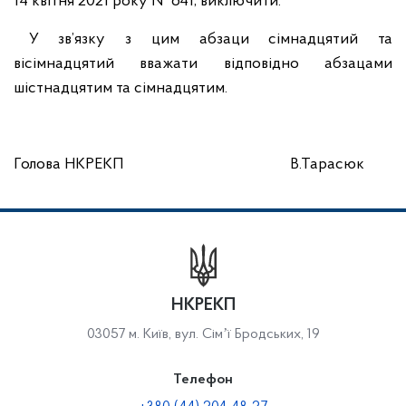
14 квітня 2021 року № 641, виключити.
У зв’язку з цим абзаци сімнадцятий та
вісімнадцятий вважати відповідно абзацами
шістнадцятим та сімнадцятим.
Голова НКРЕКП В.Тарасюк
НКРЕКП
03057 м. Київ, вул. Сімʼї Бродських, 19
Телефон