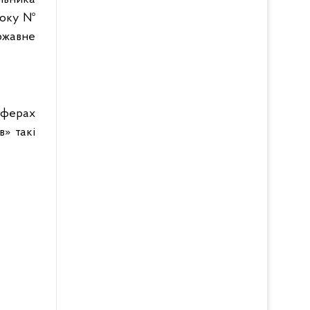
 року №
ржавне
сферах
в» такі