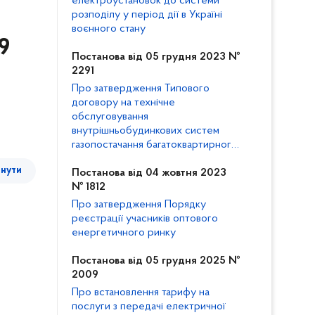
електроустановок до системи
розподілу у період дії в Україні
воєнного стану
9
Постанова від 05 грудня 2023 №
2291
Про затвердження Типового
договору на технічне
обслуговування
внутрішньобудинкових систем
газопостачання багатоквартирного
будинку та внесення змін до
тнути
Кодексу газорозподільних систем
Постанова від 04 жовтня 2023
№ 1812
Про затвердження Порядку
реєстрації учасників оптового
енергетичного ринку
Постанова від 05 грудня 2025 №
2009
Про встановлення тарифу на
послуги з передачі електричної