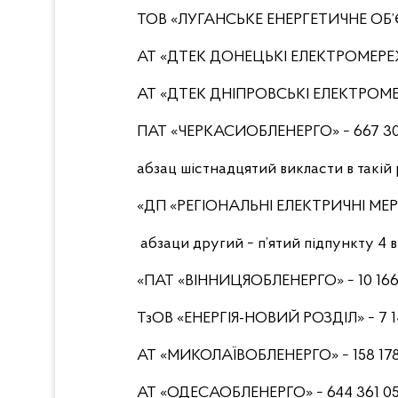
ТОВ «ЛУГАНСЬКЕ ЕНЕРГЕТИЧНЕ ОБ’ЄД
АТ «ДТЕК ДОНЕЦЬКІ ЕЛЕКТРОМЕРЕЖІ» 
АТ «ДТЕК ДНІПРОВСЬКІ ЕЛЕКТРОМЕРЕЖ
ПАТ «ЧЕРКАСИОБЛЕНЕРГО» − 667 302 
абзац шістнадцятий викласти в такій 
«ДП «РЕГІОНАЛЬНІ ЕЛЕКТРИЧНІ МЕРЕЖІ
абзаци другий − п’ятий підпункту 4 ви
«ПАТ «ВІННИЦЯОБЛЕНЕРГО» − 10 166 7
ТзОВ «ЕНЕРГІЯ-НОВИЙ РОЗДІЛ» − 7 14
АТ «МИКОЛАЇВОБЛЕНЕРГО» − 158 178 
АТ «ОДЕСАОБЛЕНЕРГО» − 644 361 053