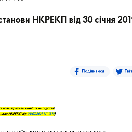
станови НКРЕКП від 30 січня 201
Поділитися
Тві
анова втратила чинність на підставі
анови НКРЕ
КП
від
09.0
7
.2019 № 1370
)