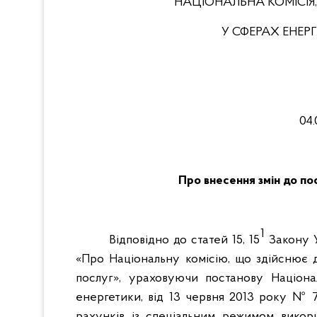
НАЦІОНАЛЬНА КОМІСІЯ
У СФЕРАХ ЕНЕ
04.
Про внесення змін до
по
1
Відповідно до статей 15, 15
Закону У
«Про Національну комісію, що здійснює
послуг», ураховуючи постанову Націона
енергетики, від 13 червня 2013 року № 
рахунків із спеціальним режимом викори