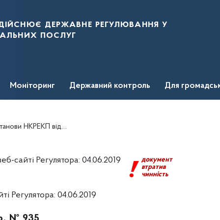
дійснює державне регулювання у
нальних послуг
Моніторинг
Державний контроль
Для громадсь
від 30 січня 2019 року № 113
б-сайті Регулятора: 04.06.2019
документ
втратив
чинність
і Регулятора: 04.06.2019
р. № 935