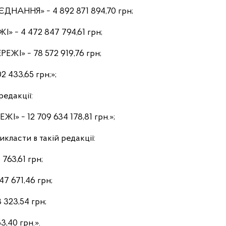
НАННЯ» − 4 892 871 894,70 грн;
− 4 472 847 794,61 грн;
І» − 78 572 919,76 грн;
433,65 грн;»;
редакції:
» − 12 709 634 178,81 грн.»;
класти в такій редакції:
63,61 грн;
7 671,46 грн;
323,54 грн;
,40 грн.».