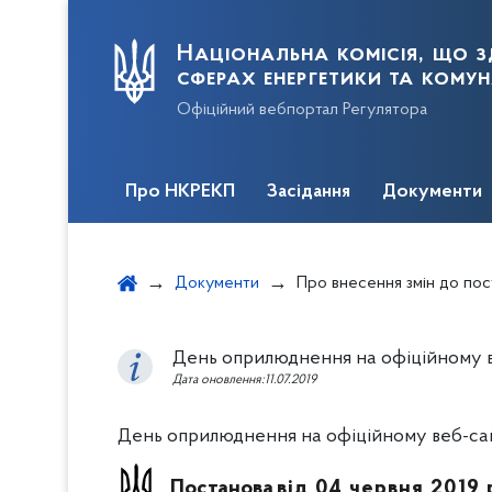
Національна комісія, що з
сферах енергетики та кому
Офіційний вебпортал Регулятора
Про НКРЕКП
Засідання
Документи
Документи
Про внесення змін до постанови НКРЕКП 
День оприлюднення на офіційному ве
Дата оновлення:11.07.2019
День оприлюднення на офіційному веб-сайт
Постанова
від 04 червня 2019 