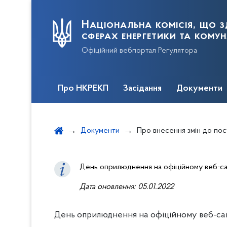
Національна комісія, що з
сферах енергетики та кому
Офіційний вебпортал Регулятора
Про НКРЕКП
Засідання
Документи
Документи
Про внесення змін до постанови НКРЕКП в
День оприлюднення на офіційному веб-сай
Дата оновлення: 0
5
.01.2022
День оприлюднення на офіційному веб-сайт