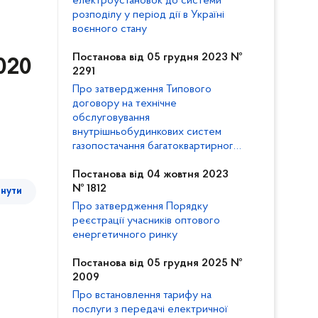
електроустановок до системи
розподілу у період дії в Україні
воєнного стану
Постанова від 05 грудня 2023 №
2020
2291
Про затвердження Типового
договору на технічне
обслуговування
внутрішньобудинкових систем
газопостачання багатоквартирного
будинку та внесення змін до
Кодексу газорозподільних систем
Постанова від 04 жовтня 2023
№ 1812
тнути
Про затвердження Порядку
реєстрації учасників оптового
енергетичного ринку
Постанова від 05 грудня 2025 №
2009
Про встановлення тарифу на
послуги з передачі електричної