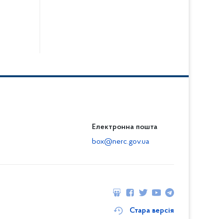
Електронна пошта
box@nerc.gov.ua
Стара версія