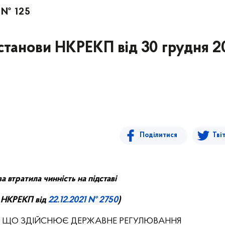
. № 125
останови НКРЕКП від 30 грудня 
Поділитися
Тві
а втратила чинність на підставі
 НКРЕ
КП
від
22.
12.
20
21
№ 2750
)
, ЩО ЗДІЙСНЮЄ ДЕРЖАВНЕ РЕГУЛЮВАННЯ