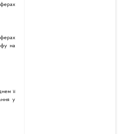
 сферах
сферах
ифу на
днем її
ання у