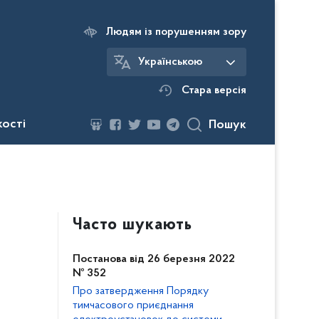
Людям із порушенням зору
Українською
Стара версія
кості
Пошук
Часто шукають
Постанова від 26 березня 2022
№ 352
Про затвердження Порядку
тимчасового приєднання