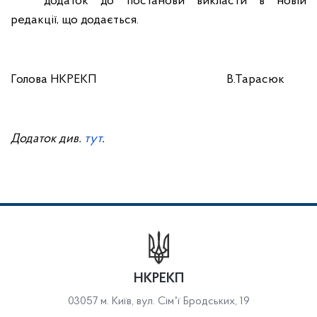
додаток до постанови викласти в новій
редакції, що додається.
Голова НКРЕКП
В.Тарасюк
Додаток див.
тут
.
НКРЕКП
03057 м. Київ, вул. Сімʼї Бродських, 19