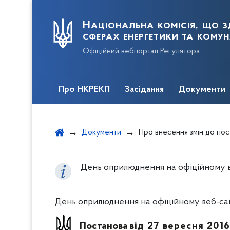
Національна комісія, що з
сферах енергетики та кому
Офіційний вебпортал Регулятора
Про НКРЕКП
Засідання
Документи
Документи
Про внесення змін до постанови НКРЕКП в
День оприлюднення на офіційному ве
День оприлюднення на офіційному веб-сайт
Постанова
від 27 вересня 2016