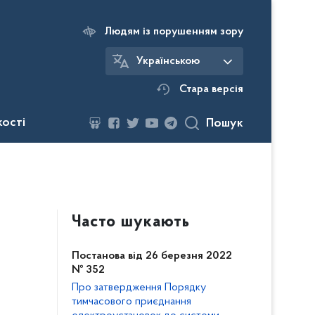
Людям із порушенням зору
Українською
Стара версія
кості
Пошук
Часто шукають
Постанова від 26 березня 2022
№ 352
Про затвердження Порядку
тимчасового приєднання