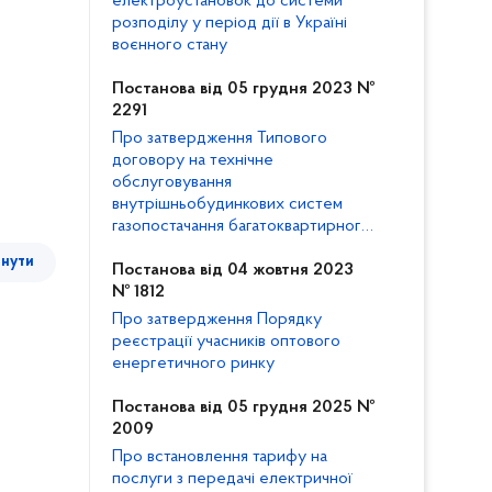
електроустановок до системи
розподілу у період дії в Україні
воєнного стану
Постанова від 05 грудня 2023 №
2291
Про затвердження Типового
договору на технічне
обслуговування
внутрішньобудинкових систем
газопостачання багатоквартирного
будинку та внесення змін до
тнути
Кодексу газорозподільних систем
Постанова від 04 жовтня 2023
№ 1812
Про затвердження Порядку
реєстрації учасників оптового
енергетичного ринку
Постанова від 05 грудня 2025 №
2009
Про встановлення тарифу на
послуги з передачі електричної