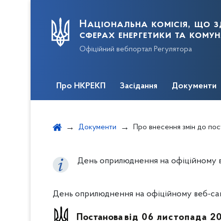
Національна комісія, що з
сферах енергетики та кому
Офіційний вебпортал Регулятора
Про НКРЕКП
Засідання
Документи
Документи
Про внесення змін до постанови НКРЕКП 
День оприлюднення на офіційному веб
День оприлюднення на офіційному веб-сайті
Постанова
від 06 листопада 2