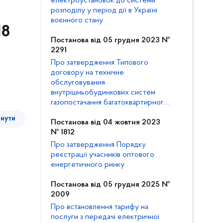
електроустановок до системи
розподілу у період дії в Україні
воєнного стану
18
Постанова від 05 грудня 2023 №
2291
Про затвердження Типового
договору на технічне
обслуговування
внутрішньобудинкових систем
газопостачання багатоквартирного
будинку та внесення змін до
тнути
Кодексу газорозподільних систем
Постанова від 04 жовтня 2023
№ 1812
Про затвердження Порядку
реєстрації учасників оптового
енергетичного ринку
Постанова від 05 грудня 2025 №
2009
Про встановлення тарифу на
послуги з передачі електричної