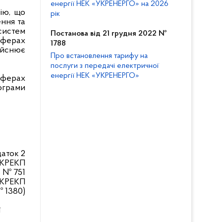
енергії НЕК «УКРЕНЕРГО» на 2026
ію, що
рік
ння та
 систем
Постанова від 21 грудня 2022 №
 сферах
1788
ійснює
Про встановлення тарифу на
послуги з передачі електричної
енергії НЕК «УКРЕНЕРГО»
сферах
рограми
аток 2
НКРЕКП
8 № 751
НКРЕКП
№ 1380)
ї