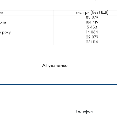
ня
тис. грн (без ПДВ)
85 079
гія
104 419
5 453
6 року
14 084
я
22 079
231 114
А.Гудаченко
Телефон