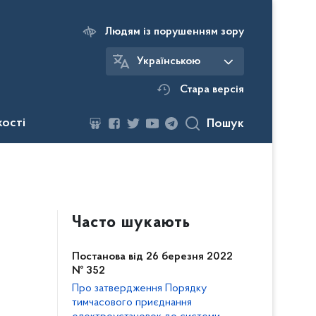
Людям із порушенням зору
Українською
Стара версія
кості
Пошук
Часто шукають
Постанова від 26 березня 2022
№ 352
Про затвердження Порядку
тимчасового приєднання