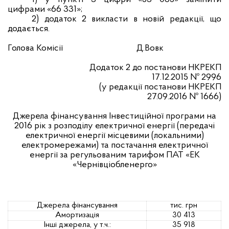
цифрами «66 331»;
2)
додаток 2 викласти в новій редакції, що
додається.
Голова Комісії
Д.Вовк
Додаток 2 до постанови НКРЕКП
17
.12.2015 №
2996
(у редакції постанови НКРЕКП
27.09.2016 № 1666)
Джерела фінансування Інвестиційної програми на
2016 рік з розподілу електричної енергії (передачі
електричної енергії місцевими (локальними)
електромережами) та постачання електричної
енергії за регульованим тарифом ПАТ «ЕК
«Чернівціобленерго»
Джерела фінансування
тис. грн
Амортизація
30 413
Інші джерела, у т.ч.:
35 918