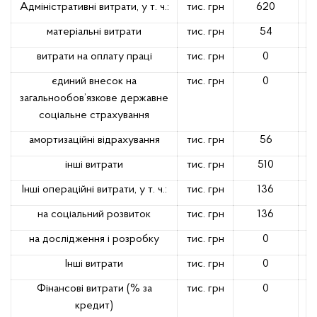
Адміністративні витрати, у т. ч.:
тис. грн
620
матеріальні витрати
тис. грн
54
витрати на оплату праці
тис. грн
0
єдиний внесок на
тис. грн
0
загальнообов’язкове державне
соціальне страхування
амортизаційні відрахування
тис. грн
56
інші витрати
тис. грн
510
Інші операційні витрати, у т. ч.:
тис. грн
136
на соціальний розвиток
тис. грн
136
на дослідження і розробку
тис. грн
0
Інші витрати
тис. грн
0
Фінансові витрати (% за
тис. грн
0
кредит)