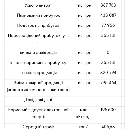
Усього витрат
тис. грн
387 708
Планований прибуток
тис. грн
433 087
Податок на прибуток
тис. грн
77 956
Нерозподілений прибуток, у т.
тис. грн
355 131
ч.:
виплата дивідендів
тис. грн
0
інше використання прибутку
тис. грн
355 131
Товарна продукція
тис. грн
820 794
Зміна товарної продукції
тис. грн
795 464
(згідно з актом перевірки тощо)
Довідкові дані:
Корисний відпуск електричної
млн
195,600
енергії
кВт∙год
Середній тариф
коп/
406,68