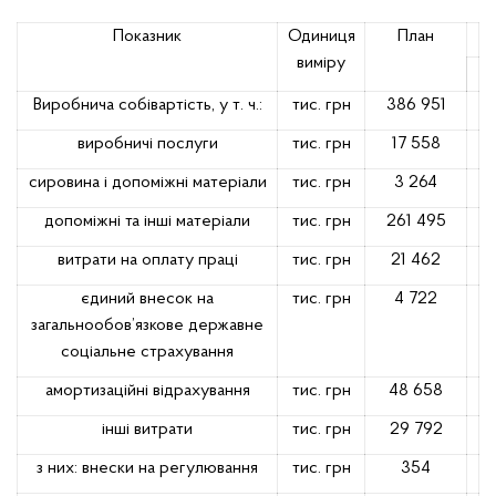
Показник
Одиниця
План
виміру
Виробнича собівартість, у т. ч.:
тис. грн
386 951
виробничі послуги
тис. грн
17 558
сировина і допоміжні матеріали
тис. грн
3 264
допоміжні та інші матеріали
тис. грн
261 495
витрати на оплату праці
тис. грн
21 462
єдиний внесок на
тис. грн
4 722
загальнообов’язкове державне
соціальне страхування
амортизаційні відрахування
тис. грн
48 658
інші витрати
тис. грн
29 792
з них: внески на регулювання
тис. грн
354