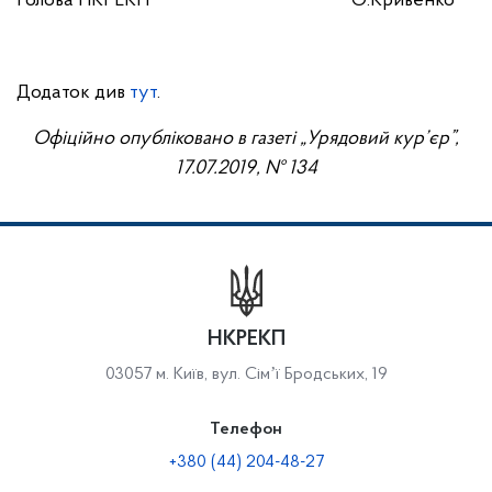
Голова НКРЕКП О.Кривенко
Додаток див
тут
.
Офіційно опубліковано
в газеті „Урядовий кур’єр”,
17
.
07
.201
9
, №
134
НКРЕКП
03057 м. Київ, вул. Сімʼї Бродських, 19
Телефон
+380 (44) 204-48-27