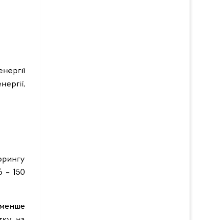
нергії
нергії,
торингу
 – 150
е менше
утку на