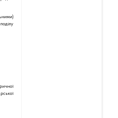
льними)
поділу
ричної
арської