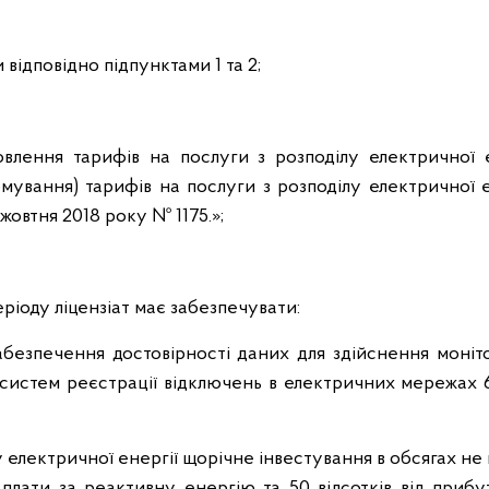
и відповідно підпунктами 1 та 2;
овлення тарифів на послуги з розподілу електричної е
ування) тарифів на послуги з розподілу електричної е
овтня 2018 року № 1175.»;
ріоду ліцензіат має забезпечувати:
забезпечення достовірності даних для здійснення моні
 систем реєстрації відключень в електричних мережах 6
лу електричної енергії щорічне інвестування в обсягах н
 плати за реактивну енергію та 50 відсотків від приб