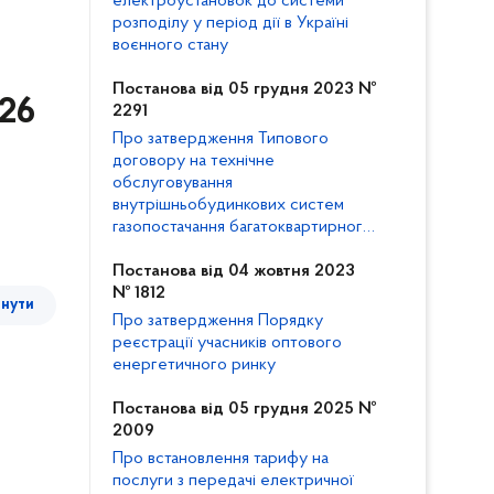
електроустановок до системи
розподілу у період дії в Україні
воєнного стану
Постанова від 05 грудня 2023 №
 26
2291
Про затвердження Типового
договору на технічне
обслуговування
внутрішньобудинкових систем
газопостачання багатоквартирного
будинку та внесення змін до
Кодексу газорозподільних систем
Постанова від 04 жовтня 2023
№ 1812
тнути
Про затвердження Порядку
реєстрації учасників оптового
енергетичного ринку
Постанова від 05 грудня 2025 №
2009
Про встановлення тарифу на
послуги з передачі електричної