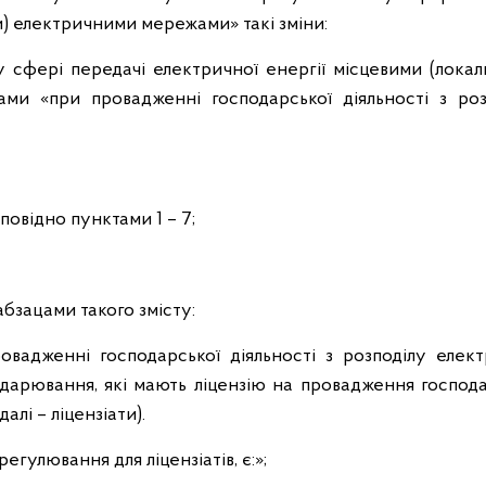
и) електричними мережами» такі зміни:
«у сфері передачі електричної енергії місцевими (лока
ми «при провадженні господарської діяльності з роз
дповідно пунктами 1 – 7;
бзацами такого змісту:
вадженні господарської діяльності з розподілу елект
подарювання, які мають ліцензію на провадження господ
алі – ліцензіати).
улювання для ліцензіатів, є:»;