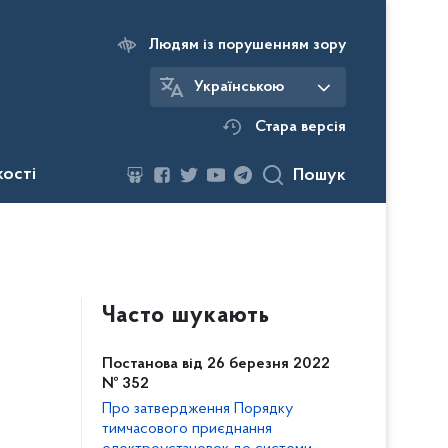
Людям із порушенням зору
Українською
Стара версія
кості
Пошук
Часто шукають
Постанова від 26 березня 2022
№ 352
Про затвердження Порядку
тимчасового приєднання