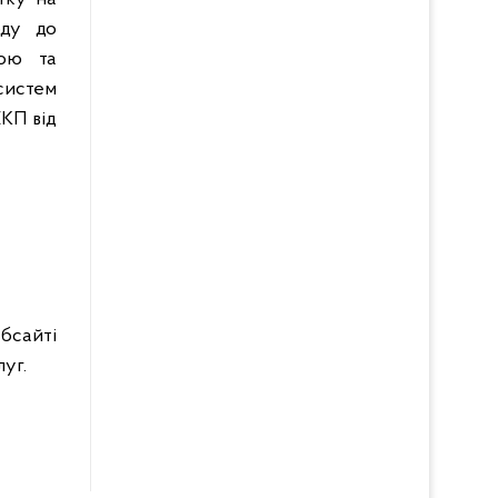
оду до
ною та
систем
ЕКП від
ебсайті
уг.