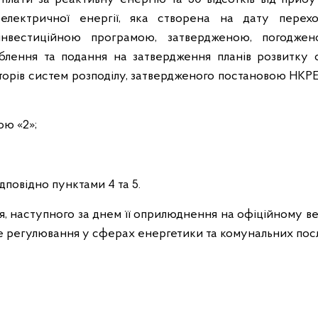
 електричної енергії, яка створена на дату перех
інвестиційною програмою, затвердженою, погодже
блення та подання на затвердження планів розвитку 
торів систем розподілу, затвердженого постановою НКР
ою «2»;
ідповідно пунктами 4 та 5.
ня, наступного за днем її оприлюднення на офіційному в
не регулювання у сферах енергетики та комунальних посл