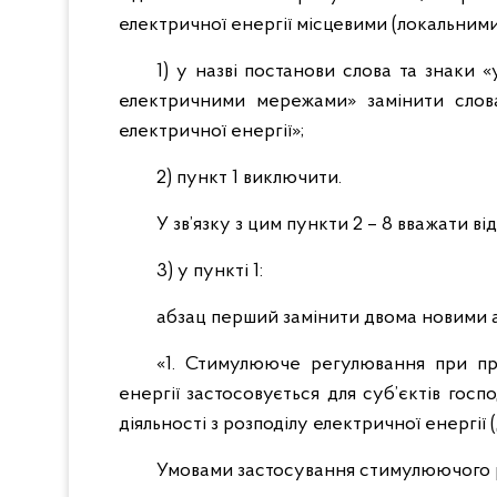
електричної енергії місцевими (локальним
1) у назві постанови слова та знаки 
електричними мережами» замінити слова
електричної енергії»;
2) пункт 1 виключити.
У зв’язку з цим пункти 2 – 8 вважати ві
3) у пункті 1:
абзац перший замінити двома новими а
«1. Стимулююче регулювання при про
енергії застосовується для суб’єктів гос
діяльності з розподілу електричної енергії (д
Умовами застосування стимулюючого рег