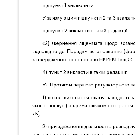
підпункт 1 виключити.
У зв’язку з цим підпункти 2 та 3 вважат
підпункт 2 викласти в такій редакції:
«2) звернення ліцензіата щодо встан
відповідно до Порядку встановлення (форм
затвердженого постановою НКРЕКП від 05 ж
4) пункт 2 викласти в такій редакції:
«2. Протягом першого регуляторного пе
1) повне виконання плану заходів із 
якості послуг (зокрема шляхом створення
кВ);
2) при здійсненні діяльності з розподі
ніж річна сума амортизації та доходу від