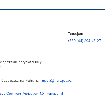
Телефон
+380 (44) 204-48-27
нює державне регулювання у
г
 будь ласка, напишіть нам:
media@nerc.gov.ua
tive Commons Attribution 4.0 International