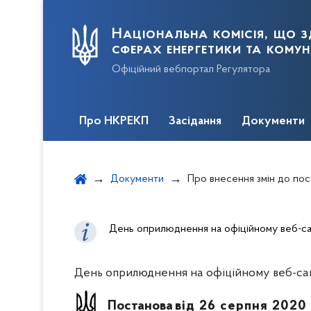
Національна комісія, що з
сферах енергетики та кому
Офіційний вебпортал Регулятора
Про НКРЕКП
Засідання
Документи
Документи
Про внесення змін до постанови Національної комісії, що здійснює державне регул
День оприлюднення на офіційному веб-сай
День оприлюднення на офіційному веб-сайт
Постанова
від 26 серпня 2020