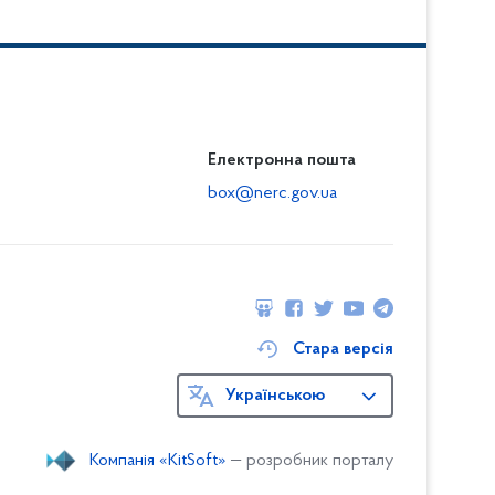
Електронна пошта
box@nerc.gov.ua
Стара версія
Українською
Компанія «KitSoft»
— розробник порталу